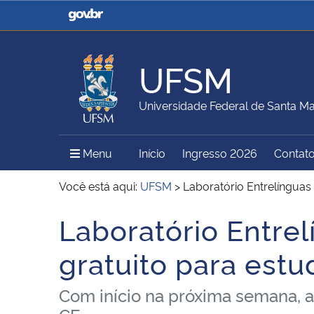
Casa Civil
Ministério da Justiça e
Segurança Pública
UFSM
Ministério da Agricultura,
Ministério da Educação
Universidade Federal de Santa Ma
Pecuária e Abastecimento
Menu Principal do Sítio
Menu
Início
Ingresso 2026
Contat
Ministério do Meio Ambiente
Ministério do Turismo
Você está aqui:
UFSM
>
Laboratório Entrelínguas
Laboratório Entre
Início do conteúdo
Secretaria de Governo
Gabinete de Segurança
gratuito para est
Institucional
Com início na próxima semana, a