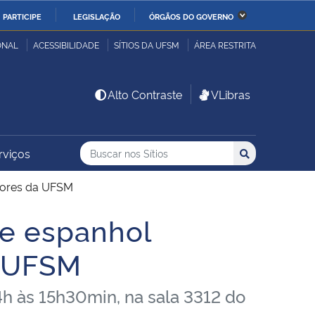
PARTICIPE
LEGISLAÇÃO
ÓRGÃOS DO GOVERNO
stério da Economia
Ministério da Infraestrutura
ONAL
ACESSIBILIDADE
SÍTIOS DA UFSM
ÁREA RESTRITA
stério de Minas e Energia
Ministério da Ciência,
Alto Contraste
VLibras
Tecnologia, Inovações e
Comunicações
Buscar no nos Sítios
Busca
Busca:
rviços
Buscar
stério da Mulher, da
Secretaria-Geral
lia e dos Direitos
idores da UFSM
anos
de espanhol
alto
a UFSM
4h às 15h30min, na sala 3312 do