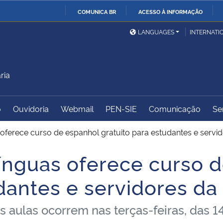
COMUNICA BR
ACESSO À INFORMAÇÃO
Ministério da Defesa
Ministério das Relações
Mini
IR
LANGUAGES
INTERNATI
Exteriores
PARA
O
Ministério da Cidadania
Ministério da Saúde
Mini
CONTEÚDO
ria
o
Ouvidoria
Webmail
PEN-SIE
Comunicação
Se
Ministério do
Controladoria-Geral da
Mini
Desenvolvimento Regional
União
Famí
 oferece curso de espanhol gratuito para estudantes e serv
Hum
línguas oferece curso 
Advocacia-Geral da União
Banco Central do Brasil
Plan
udantes e servidores d
s aulas ocorrem nas terças-feiras, das 1