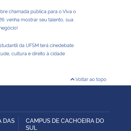
re chamada pública para o Viva o
: venha mostrar seu talento, sua
 negócio!
tudantil da UFSM terá cinedebate
ude, cultura e direito à cidade
Voltar ao topo
A DAS
CAMPUS DE CACHOEIRA DO
SUL