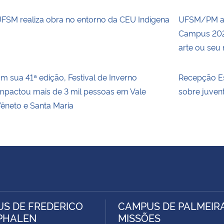
FSM realiza obra no entorno da CEU Indígena
UFSM/PM ab
Campus 2026
arte ou seu
m sua 41ª edição, Festival de Inverno
Recepção Es
mpactou mais de 3 mil pessoas em Vale
sobre juvent
êneto e Santa Maria
S DE FREDERICO
CAMPUS DE PALMEIR
PHALEN
MISSÕES