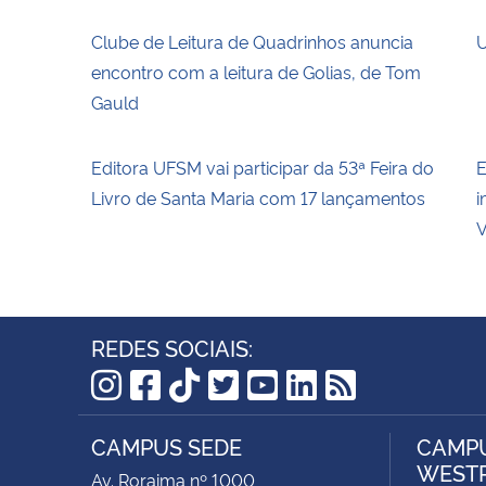
Clube de Leitura de Quadrinhos anuncia
U
encontro com a leitura de Golias, de Tom
Gauld
Editora UFSM vai participar da 53ª Feira do
E
Livro de Santa Maria com 17 lançamentos
i
V
REDES SOCIAIS:
Instagram
Facebook
TikTok
Twitter
YouTube
LinkedIn
RSS
CAMPUS SEDE
CAMPU
WEST
Av. Roraima nº 1000