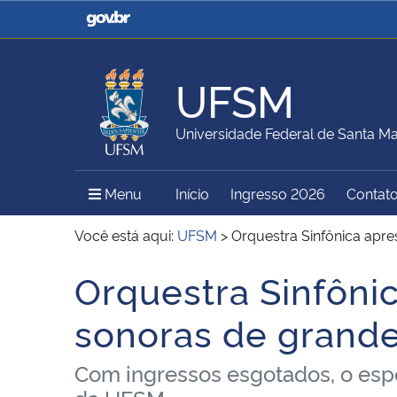
Casa Civil
Ministério da Justiça e
Segurança Pública
UFSM
Ministério da Agricultura,
Ministério da Educação
Universidade Federal de Santa Ma
Pecuária e Abastecimento
Menu Principal do Sítio
Menu
Início
Ingresso 2026
Contat
Ministério do Meio Ambiente
Ministério do Turismo
Você está aqui:
UFSM
>
Orquestra Sinfônica apr
Orquestra Sinfôni
Início do conteúdo
Secretaria de Governo
Gabinete de Segurança
sonoras de grand
Institucional
Com ingressos esgotados, o espe