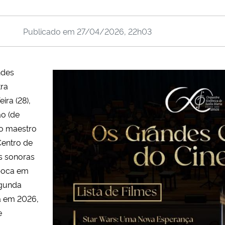
Publicado em
27/04/2026, 22h03
ndes
tra
ira (28),
o (de
do maestro
Centro de
as sonoras
época em
egunda
a em 2026,
e