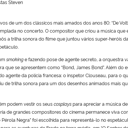
stas Steven
s de um dos clássicos mais amados dos anos 80: “De Volta p
emplada no concerto. O compositor que criou a música que
a trilha sonora do filme que juntou vários super-heróis d
petáculo.
 um
smoking
e fazendo pose de agente secreto, a orquestra vai
ara que se apresentem como “Bond, James Bond”. Além do es
o agente da polícia francesa: o inspetor Clouseau, para o q
iu de trilha sonora para um dos desenhos animados mais que
ém podem vestir os seus
cosplays
para apreciar a música d
fraria de grandes compositores do cinema permanece viva co
 do Pérola Negra” foi escolhida para representá-lo no espetá
ara as aventuras de Frodo na terra média, em “O Senhor dos