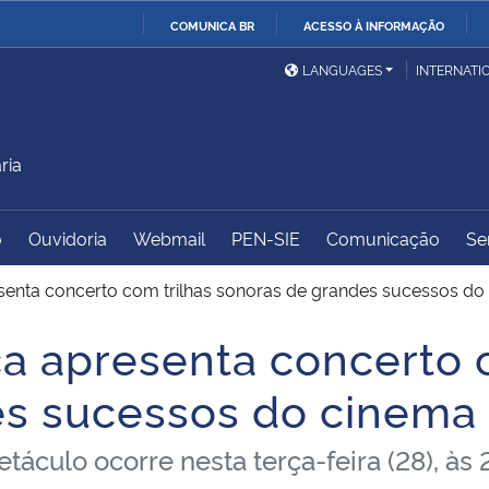
COMUNICA BR
ACESSO À INFORMAÇÃO
Ministério da Defesa
Ministério das Relações
Mini
IR
LANGUAGES
INTERNATI
Exteriores
PARA
O
Ministério da Cidadania
Ministério da Saúde
Mini
CONTEÚDO
ria
o
Ouvidoria
Webmail
PEN-SIE
Comunicação
Se
Ministério do
Controladoria-Geral da
Mini
Desenvolvimento Regional
União
Famí
esenta concerto com trilhas sonoras de grandes sucessos do
Hum
ca apresenta concerto 
Advocacia-Geral da União
Banco Central do Brasil
Plan
es sucessos do cinema
táculo ocorre nesta terça-feira (28), à