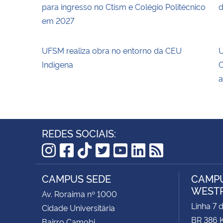
para ingresso no Ctism e Colégio Politécnico
d
em 2027
UFSM realiza obra no entorno da CEU
U
Indígena
C
a
REDES SOCIAIS:
Instagram
Facebook
TikTok
Twitter
YouTube
LinkedIn
RSS
CAMPUS SEDE
CAMPU
WEST
Av. Roraima nº 1000
Linha 7 
Cidade Universitária
BR 386 
Bairro Camobi