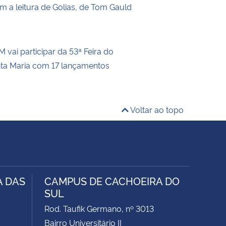
m a leitura de Golias, de Tom Gauld
 vai participar da 53ª Feira do
nta Maria com 17 lançamentos
Voltar ao topo
A DAS
CAMPUS DE CACHOEIRA DO
SUL
Rod. Taufik Germano, nº 3013
Bairro Universitário II