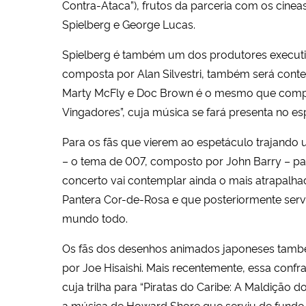
Contra-Ataca”), frutos da parceria com os cinea
Spielberg e George Lucas.
Spielberg é também um dos produtores executivo
composta por Alan Silvestri, também será cont
Marty McFly e Doc Brown é o mesmo que compôs 
Vingadores”, cuja música se fará presenta no es
Para os fãs que vierem ao espetáculo trajando
– o tema de 007, composto por John Barry – p
concerto vai contemplar ainda o mais atrapalhad
Pantera Cor-de-Rosa e que posteriormente serv
mundo todo.
Os fãs dos desenhos animados japoneses tamb
por Joe Hisaishi. Mais recentemente, essa con
cuja trilha para “Piratas do Caribe: A Maldição
a música de Howard Shore que serviu de fundo p