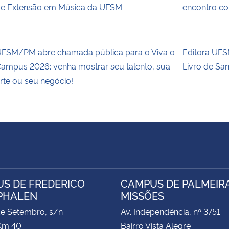
e Extensão em Música da UFSM
encontro co
FSM/PM abre chamada pública para o Viva o
Editora UFSM
ampus 2026: venha mostrar seu talento, sua
Livro de Sa
rte ou seu negócio!
S DE FREDERICO
CAMPUS DE PALMEIR
PHALEN
MISSÕES
de Setembro, s/n
Av. Independência, nº 3751
Km 40
Bairro Vista Alegre