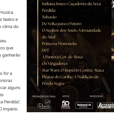
 música
 teatro e
o clima do
 seu
ros que
s ganharão
o for a
sonoras
ocar alguns
es
a Perdida”,
O Império