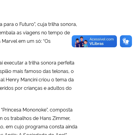
ara o Futuro”, cuja trilha sonora,
 embala as viagens no tempo de
a Marvel em um só: “Os
 executar a trilha sonora perfeita
pião mais famoso das telonas, o
ual Henry Mancini criou o tema da
ridos por crianças e adultos do
e “Princesa Mononoke”, composta
m os trabalhos de Hans Zimmer,
culo, em cujo programa consta ainda
 Anéis: A Sociedade do Anel”.