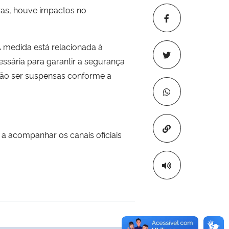
oras, houve impactos no
A medida está relacionada à
ssária para garantir a segurança
rão ser suspensas conforme a
Copiar para áre
a acompanhar os canais oficiais
transferência