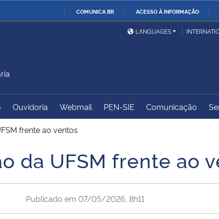
COMUNICA BR
ACESSO À INFORMAÇÃO
Ministério da Defesa
Ministério das Relações
Mini
IR
LANGUAGES
INTERNATI
Exteriores
PARA
O
Ministério da Cidadania
Ministério da Saúde
Mini
CONTEÚDO
ria
o
Ouvidoria
Webmail
PEN-SIE
Comunicação
Se
Ministério do
Controladoria-Geral da
Mini
Desenvolvimento Regional
União
Famí
UFSM frente ao ventos
Hum
ão da UFSM frente ao v
Advocacia-Geral da União
Banco Central do Brasil
Plan
Publicado em
07/05/2026, 8h11