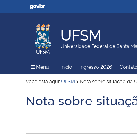
Casa Civil
Ministério da Justiça e
Segurança Pública
UFSM
Ministério da Agricultura,
Ministério da Educação
Universidade Federal de Santa Ma
Pecuária e Abastecimento
Menu Principal do Sítio
Menu
Início
Ingresso 2026
Contat
Ministério do Meio Ambiente
Ministério do Turismo
Você está aqui:
UFSM
>
Nota sobre situação da 
Nota sobre situaç
Início do conteúdo
Secretaria de Governo
Gabinete de Segurança
Institucional