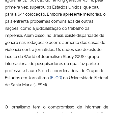
primeira vez, superou os Estados Unidos, que caiu
Secretaria-Geral
para a 64ª colocação. Embora apresente melhorias, o
país enfrenta problemas comuns aos de outras
Secretaria de Governo
nações, como a judicialização do trabalho da
imprensa. Além disso, no Brasil, existe disparidade de
Gabinete de Segurança Institucional
gênero nas redações e ocorre aumento dos casos de
violência contra jornalistas. Os dados são de estudo
Advocacia-Geral da União
inédito da World of Journalism Study (WJS), grupo
internacional de pesquisadores do qual faz parte a
Banco Central do Brasil
professora Laura Storch, coordenadora do Grupo de
Estudos em Jornalismo
(EJOR)
da Universidade Federal
Planalto
de Santa Maria (UFSM).
O jornalismo tem o compromisso de informar de 