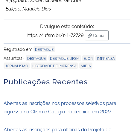
Infografia: Daniel Michelon De Carli
Edição: Maurício Dias
Divulgue este conteúdo:
https://ufsm.br/r-1-72729
Copiar
para área de trans
Registrado em
DESTAQUE
,
,
,
,
Assunto(s):
DESTAQUE
DESTAQUE UFSM
EJOR
IMPRENSA
,
,
JORNALISMO
LIBERDADE DE IMPRENSA
MÍDIA
Publicações Recentes
Abertas as inscrições nos processos seletivos para
ingresso no Ctism e Colégio Politécnico em 2027
Abertas as inscrições para oficinas do Projeto de