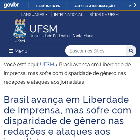
COMUNICA BR
ACESSO À INFORMAÇÃO
PARTI
Casa Civil
LANGUAGES
INTERNATIONAL
SÍTIOS DA UFSM
IR
PARA
UFSM
Ministério da Justiça e Segurança Pública
O
Universidade Federal de Santa Maria
CONTEÚDO
Ministério da Defesa
Buscar no nos Sítios
Busca
Busca:
Menu Principal do Sítio
Menu
Busc
Ministério das Relações Exteriores
Você está aqui:
UFSM
>
Brasil avança em Liberdade de
Imprensa, mas sofre com disparidade de gênero nas
Ministério da Economia
redações e ataques aos jornalistas
Brasil avança em Liberdade
Ministério da Infraestrutura
Início do conteúdo
de Imprensa, mas sofre com
Ministério da Agricultura, Pecuária e Abastecimento
disparidade de gênero nas
redações e ataques aos
Ministério da Educação