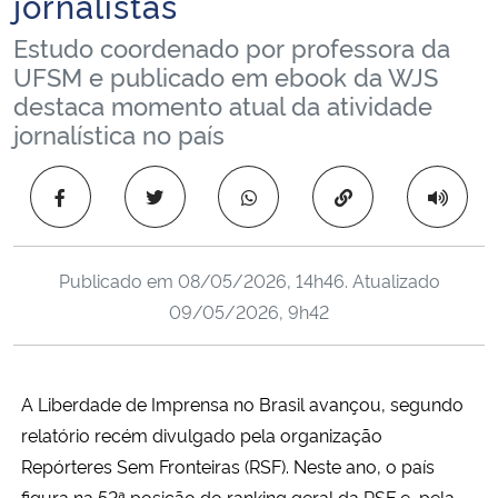
jornalistas
Ministério da Cidadania
Estudo coordenado por professora da
UFSM e publicado em ebook da WJS
Ministério da Saúde
destaca momento atual da atividade
jornalística no país
Ministério de Minas e Energia
Copiar para área 
Ministério da Ciência, Tecnologia, Inovações e Comunicações
Ministério do Meio Ambiente
Publicado em
08/05/2026, 14h46
. Atualizado
09/05/2026, 9h42
Ministério do Turismo
Ministério do Desenvolvimento Regional
A Liberdade de Imprensa no Brasil avançou, segundo
Controladoria-Geral da União
relatório recém divulgado pela organização
Repórteres Sem Fronteiras (RSF). Neste ano, o país
Ministério da Mulher, da Família e dos Direitos Humanos
figura na 52ª posição do ranking geral da RSF e, pela