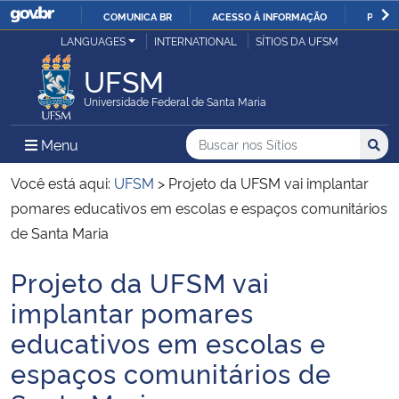
COMUNICA BR
ACESSO À INFORMAÇÃO
PARTI
Casa Civil
LANGUAGES
INTERNATIONAL
SÍTIOS DA UFSM
IR
PARA
UFSM
Ministério da Justiça e Segurança Pública
O
Universidade Federal de Santa Maria
CONTEÚDO
Ministério da Defesa
Buscar no nos Sítios
Busca
Busca:
Menu Principal do Sítio
Menu
Busc
Ministério das Relações Exteriores
Você está aqui:
UFSM
>
Projeto da UFSM vai implantar
pomares educativos em escolas e espaços comunitários
Ministério da Economia
de Santa Maria
Projeto da UFSM vai
Ministério da Infraestrutura
Início do conteúdo
implantar pomares
Ministério da Agricultura, Pecuária e Abastecimento
educativos em escolas e
espaços comunitários de
Ministério da Educação