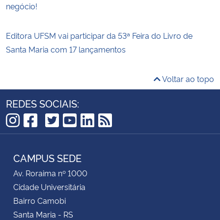
negócio!
Editora UFSM vai participar da 53ª Feira do Livro de
Santa Maria com 17 lançamentos
Voltar ao topo
REDES SOCIAIS:
TikTok
Instagram
Facebook
Twitter
YouTube
LinkedIn
RSS
CAMPUS SEDE
Av. Roraima nº 1000
Cidade Universitária
Bairro Camobi
Santa Maria - RS