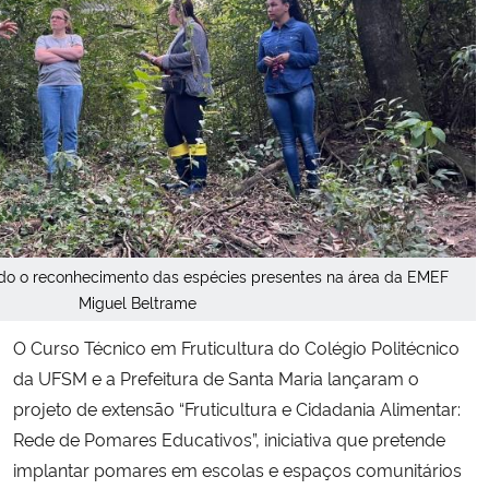
Secretaria-Geral
Secretaria de Governo
Gabinete de Segurança Institucional
Advocacia-Geral da União
ndo o reconhecimento das espécies presentes na área da EMEF
Banco Central do Brasil
Miguel Beltrame
Planalto
O Curso Técnico em Fruticultura do Colégio Politécnico
da UFSM e a Prefeitura de Santa Maria lançaram o
projeto de extensão “Fruticultura e Cidadania Alimentar:
Rede de Pomares Educativos”, iniciativa que pretende
implantar pomares em escolas e espaços comunitários