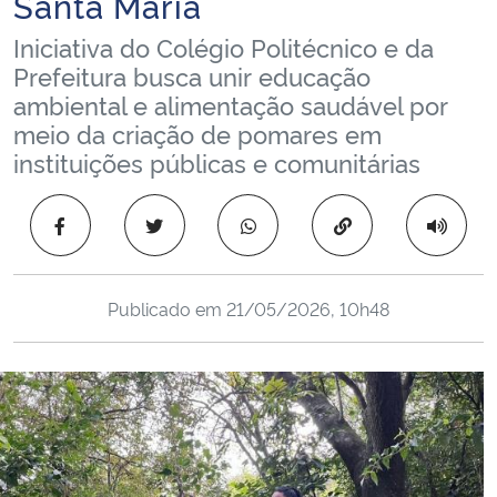
Santa Maria
Ministério da Cidadania
Iniciativa do Colégio Politécnico e da
Prefeitura busca unir educação
Ministério da Saúde
ambiental e alimentação saudável por
meio da criação de pomares em
Ministério de Minas e Energia
instituições públicas e comunitárias
Ministério da Ciência, Tecnologia, Inovações e Comunicações
Copiar para área 
Ministério do Meio Ambiente
Publicado em
21/05/2026, 10h48
Ministério do Turismo
Ministério do Desenvolvimento Regional
Controladoria-Geral da União
Ministério da Mulher, da Família e dos Direitos Humanos