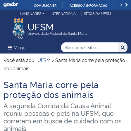
COMUNICA BR
ACESSO À INFORMAÇÃO
PARTI
Casa Civil
LANGUAGES
INTERNATIONAL
SÍTIOS DA UFSM
IR
PARA
UFSM
Ministério da Justiça e Segurança Pública
O
Universidade Federal de Santa Maria
CONTEÚDO
Ministério da Defesa
Buscar no nos Sítios
Busca
Busca:
Menu Principal do Sítio
Menu
Busc
Ministério das Relações Exteriores
Você está aqui:
UFSM
>
Santa Maria corre pela proteção
dos animais
Ministério da Economia
Santa Maria corre pela
Início do conteúdo
Ministério da Infraestrutura
proteção dos animais
A segunda Corrida da Causa Animal
Ministério da Agricultura, Pecuária e Abastecimento
reuniu pessoas e pets na UFSM, que
correram em busca de cuidado com os
Ministério da Educação
animais