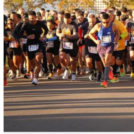
Secretaria-Geral
Secretaria de Governo
Gabinete de Segurança Institucional
Advocacia-Geral da União
Banco Central do Brasil
Planalto