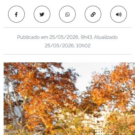
Ministério da Cidadania
Copiar para área 
Ministério da Saúde
Publicado em
25/05/2026, 9h43
. Atualizado
Ministério de Minas e Energia
25/05/2026, 10h02
Ministério da Ciência, Tecnologia, Inovações e Comunicações
Ministério do Meio Ambiente
Ministério do Turismo
Ministério do Desenvolvimento Regional
Controladoria-Geral da União
Ministério da Mulher, da Família e dos Direitos Humanos