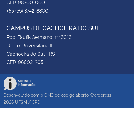
CEP: 98300-000
+55 (55) 3742-8800
CAMPUS DE CACHOEIRA DO SUL
Rod. Taufik Germano, nº 3013
Bairro Universitário II
Cachoeira do Sul - RS
CEP: 96503-205
Acesso à
Informação
Desenvolvido com o CMS de código aberto
Wordpress
2026
UFSM
/
CPD