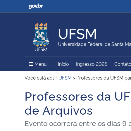
Casa Civil
Ministério da Justiça e
Segurança Pública
UFSM
Ministério da Agricultura,
Ministério da Educação
Universidade Federal de Santa Ma
Pecuária e Abastecimento
Menu Principal do Sítio
Menu
Início
Ingresso 2026
Contat
Ministério do Meio Ambiente
Ministério do Turismo
Você está aqui:
UFSM
>
Professores da UFSM par
Professores da UF
Início do conteúdo
Secretaria de Governo
Gabinete de Segurança
de Arquivos
Institucional
Evento ocorrerá entre os dias 9 