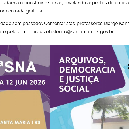
udam a reconstruir histórias, revelando aspectos do cotidi
com entrada gratuita;
idade sem passado”. Comentaristas: professores Diorge Konr
unho pelo e-mail
arquivohistorico@santamaria.rs.gov.br.