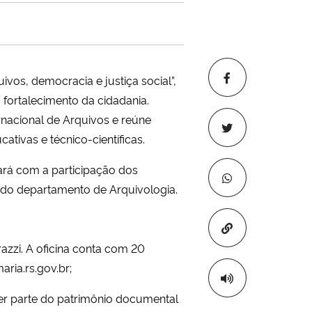
os, democracia e justiça social”,
fortalecimento da cidadania.
rnacional de Arquivos e reúne
ativas e técnico-científicas.
tará com a participação dos
 do departamento de Arquivologia.
Copiar para áre
razzi. A oficina conta com 20
ria.rs.gov.br;
cer parte do patrimônio documental