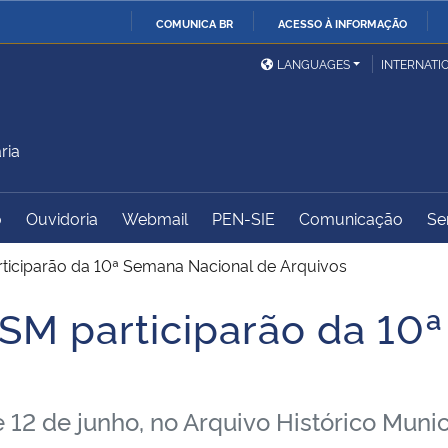
COMUNICA BR
ACESSO À INFORMAÇÃO
Ministério da Defesa
Ministério das Relações
Mini
IR
LANGUAGES
INTERNATI
Exteriores
PARA
O
Ministério da Cidadania
Ministério da Saúde
Mini
CONTEÚDO
ria
o
Ouvidoria
Webmail
PEN-SIE
Comunicação
Se
Ministério do
Controladoria-Geral da
Mini
Desenvolvimento Regional
União
Famí
ticiparão da 10ª Semana Nacional de Arquivos
Hum
SM participarão da 10
Advocacia-Geral da União
Banco Central do Brasil
Plan
e 12 de junho, no Arquivo Histórico Muni