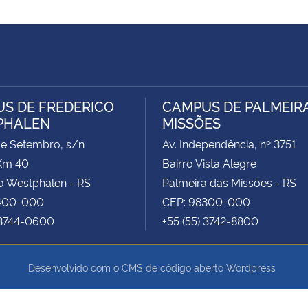
S DE FREDERICO
CAMPUS DE PALMEIR
PHALEN
MISSÕES
de Setembro, s/n
Av. Independência, nº 3751
Km 40
Bairro Vista Alegre
o Westphalen - RS
Palmeira das Missões - RS
400-000
CEP: 98300-000
 3744-0600
+55 (55) 3742-8800
Desenvolvido com o CMS de código aberto
Wordpress