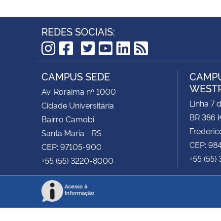
REDES SOCIAIS:
TikTok
Instagram
Facebook
Twitter
YouTube
LinkedIn
RSS
CAMPUS SEDE
CAMPU
WEST
Av. Roraima nº 1000
Linha 7 
Cidade Universitária
BR 386 
Bairro Camobi
Frederic
Santa Maria - RS
CEP: 98
CEP: 97105-900
+55 (55)
+55 (55) 3220-8000
Acesso à
Informação