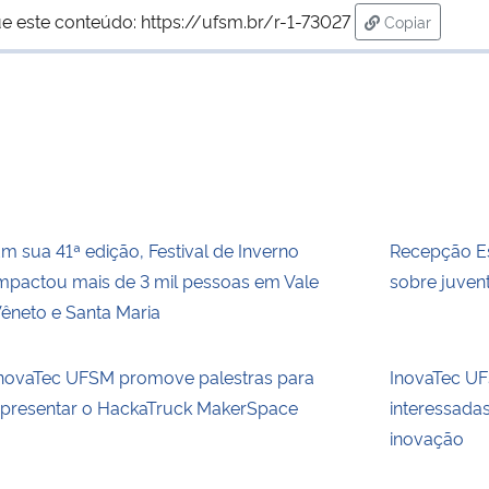
e este conteúdo:
https://ufsm.br/r-1-73027
Copiar
para área de
m sua 41ª edição, Festival de Inverno
Recepção Es
mpactou mais de 3 mil pessoas em Vale
sobre juvent
êneto e Santa Maria
novaTec UFSM promove palestras para
InovaTec UFS
presentar o HackaTruck MakerSpace
interessada
inovação