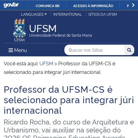
COMUNICA BR
ACESSO À INFORMAÇÃO
PARTI
Casa Civil
LANGUAGES
INTERNATIONAL
SÍTIOS DA UFSM
IR
PARA
UFSM
Ministério da Justiça e Segurança Pública
O
Universidade Federal de Santa Maria
CONTEÚDO
Ministério da Defesa
Buscar no nos Sítios
Busca
Busca:
Menu Principal do Sítio
Menu
Busc
Ministério das Relações Exteriores
Você está aqui:
UFSM
>
Professor da UFSM-CS é
selecionado para integrar júri internacional
Ministério da Economia
Professor da UFSM-CS é
Início do conteúdo
Ministério da Infraestrutura
selecionado para integrar júri
internacional
Ministério da Agricultura, Pecuária e Abastecimento
Ricardo Rocha, do curso de Arquitetura e
Ministério da Educação
Urbanismo, vai auxiliar na seleção do
2026 QS Reimagine Education Awards