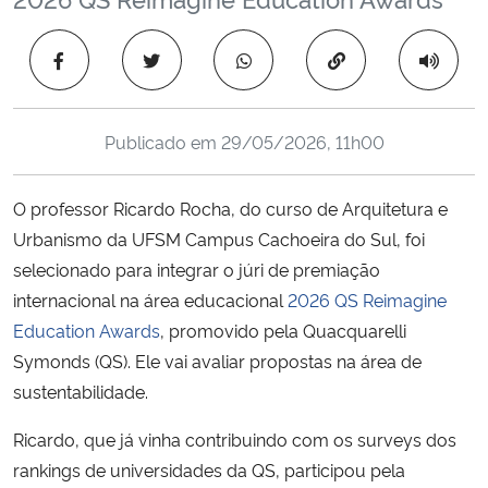
Ministério da Cidadania
Copiar para área 
Ministério da Saúde
Ministério de Minas e Energia
Publicado em
29/05/2026, 11h00
Ministério da Ciência, Tecnologia, Inovações e Comunicações
O professor Ricardo Rocha, do curso de Arquitetura e
Urbanismo da UFSM Campus Cachoeira do Sul, foi
Ministério do Meio Ambiente
selecionado para integrar o júri de premiação
internacional na área educacional
2026 QS Reimagine
Ministério do Turismo
Education Awards
, promovido pela Quacquarelli
Symonds (QS). Ele vai avaliar propostas na
área de
Ministério do Desenvolvimento Regional
sustentabilidade.
Controladoria-Geral da União
Ricardo, que já vinha contribuindo com os surveys dos
rankings de universidades da QS, participou pela
Ministério da Mulher, da Família e dos Direitos Humanos