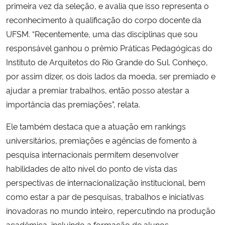
primeira vez da seleção, e avalia que isso
representa o
reconhecimento à
qualificação do corpo docente
da
Secretaria-Geral
UFSM. “Recentemente, uma das disciplinas que sou
responsável ganhou o prêmio Práticas Pedagógicas do
Secretaria de Governo
Instituto de Arquitetos do Rio Grande do Sul. Conheço,
por assim dizer, os dois lados da moeda, ser premiado e
Gabinete de Segurança Institucional
ajudar a premiar trabalhos, então posso atestar a
importância das premiações”, relata.
Advocacia-Geral da União
Ele também destaca que a atuação em rankings
Banco Central do Brasil
universitários, premiações e agências de fomento à
pesquisa internacionais permitem desenvolver
Planalto
habilidades de alto nível do ponto de vista das
perspectivas de internacionalização institucional, bem
como estar a par de pesquisas, trabalhos e iniciativas
inovadoras no mundo inteiro, repercutindo na produção
acadêmica, incluindo a formação de alunos.