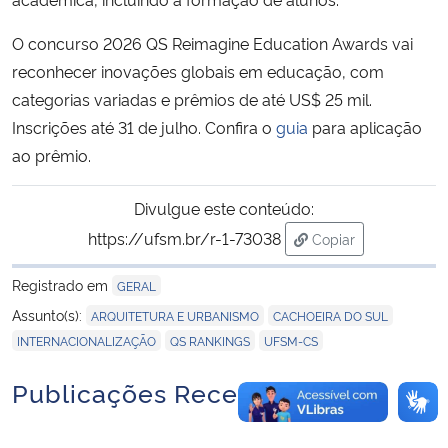
O concurso
2026 QS Reimagine Education Awards
vai
reconhecer
inovações globais em educação, com
categorias variadas e prêmios de até US$ 25 mil.
Inscrições até 31 de julho. Confira o
guia
para aplicação
ao prêmio.
Divulgue este conteúdo:
https://ufsm.br/r-1-73038
Copiar
para área de trans
Registrado em
GERAL
,
,
Assunto(s):
ARQUITETURA E URBANISMO
CACHOEIRA DO SUL
,
,
INTERNACIONALIZAÇÃO
QS RANKINGS
UFSM-CS
Publicações Recentes