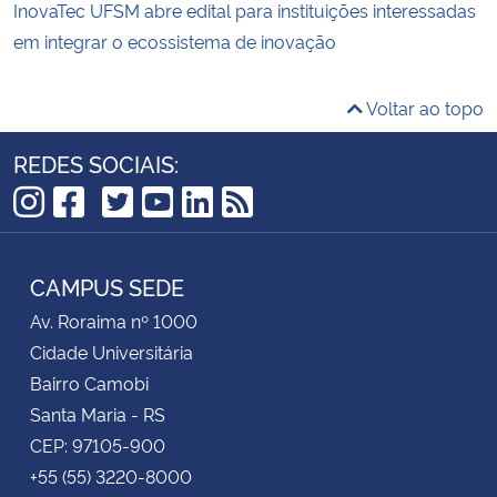
InovaTec UFSM abre edital para instituições interessadas
em integrar o ecossistema de inovação
Voltar ao topo
REDES SOCIAIS:
TikTok
Instagram
Facebook
Twitter
YouTube
LinkedIn
RSS
CAMPUS SEDE
Av. Roraima nº 1000
Cidade Universitária
Bairro Camobi
Santa Maria - RS
CEP: 97105-900
+55 (55) 3220-8000