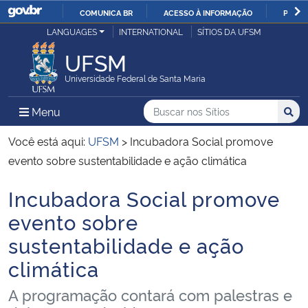
COMUNICA BR
ACESSO À INFORMAÇÃO
PARTI
Casa Civil
LANGUAGES
INTERNATIONAL
SÍTIOS DA UFSM
IR
PARA
UFSM
Ministério da Justiça e Segurança Pública
O
Universidade Federal de Santa Maria
CONTEÚDO
Ministério da Defesa
Buscar no nos Sítios
Busca
Busca:
Menu Principal do Sítio
Menu
Busc
Ministério das Relações Exteriores
Você está aqui:
UFSM
>
Incubadora Social promove
evento sobre sustentabilidade e ação climática
Ministério da Economia
Incubadora Social promove
Início do conteúdo
Ministério da Infraestrutura
evento sobre
sustentabilidade e ação
Ministério da Agricultura, Pecuária e Abastecimento
climática
Ministério da Educação
A programação contará com palestras e