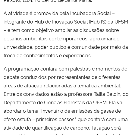
A atividade é promovida pela Incubadora Social –
Secretaria-Geral
integrante do Hub de Inovação Social (Hub IS) da UFSM
– e tem como objetivo ampliar as discussões sobre
Secretaria de Governo
desafios ambientais contemporâneos, aproximando
Gabinete de Segurança Institucional
universidade, poder público e comunidade por meio da
troca de conhecimentos e experiências.
Advocacia-Geral da União
A programação contará com palestras e momentos de
debate conduzidos por representantes de diferentes
Banco Central do Brasil
áreas de atuação relacionadas à temática ambiental.
Entre os convidados estão a professora Talita Baldin, do
Planalto
Departamento de Ciências Florestais da UFSM. Ela vai
abordar o tema “Inventário de emissões de gases de
efeito estufa – primeiros passos”, que contará com uma
atividade de quantificação de carbono. Tal ação será