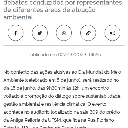
debates conduzidos por representantes
Ministério da Cidadania
de diferentes áreas de atuação
ambiental
Ministério da Saúde
Copiar para área 
Ministério de Minas e Energia
Ministério da Ciência, Tecnologia, Inovações e Comunicações
Publicado em
02/06/2026, 14h55
Ministério do Meio Ambiente
No contexto das ações alusivas ao Dia Mundial do Meio
Ambiente (celebrado em 5 de junho), será realizado no
Ministério do Turismo
dia 15 de junho, das 9h30min às 12h, um encontro
voltado à promoção do diálogo sobre sustentabilidade,
Ministério do Desenvolvimento Regional
gestão ambiental e resiliência climática. O evento
Controladoria-Geral da União
acontece no auditório localizado na sala 309 do prédio
da Antiga Reitoria da UFSM, que fica na Rua Floriano
Ministério da Mulher, da Família e dos Direitos Humanos
Peixoto, 1184, no Centro de Santa Maria.