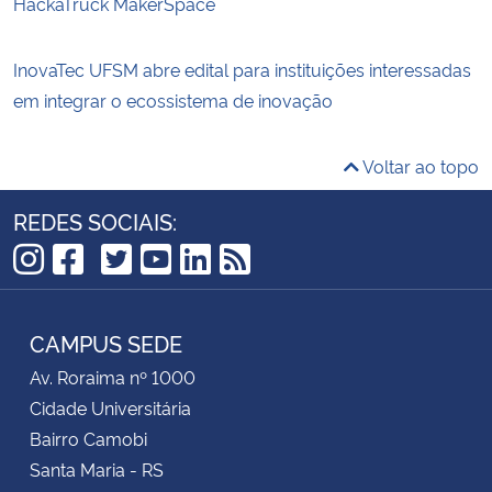
HackaTruck MakerSpace
InovaTec UFSM abre edital para instituições interessadas
em integrar o ecossistema de inovação
Voltar ao topo
REDES SOCIAIS:
TikTok
Instagram
Facebook
Twitter
YouTube
LinkedIn
RSS
CAMPUS SEDE
Av. Roraima nº 1000
Cidade Universitária
Bairro Camobi
Santa Maria - RS