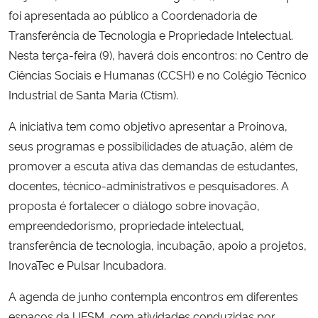
foi apresentada ao público a Coordenadoria de
Secretaria-Geral
Transferência de Tecnologia e Propriedade Intelectual.
Nesta terça-feira (9), haverá dois encontros: no Centro de
Secretaria de Governo
Ciências Sociais e Humanas (CCSH) e no Colégio Técnico
Industrial de Santa Maria (Ctism).
Gabinete de Segurança Institucional
A iniciativa tem como objetivo apresentar a Proinova,
seus programas e possibilidades de atuação, além de
Advocacia-Geral da União
promover a escuta ativa das demandas de estudantes,
Banco Central do Brasil
docentes, técnico-administrativos e pesquisadores. A
proposta é fortalecer o diálogo sobre inovação,
Planalto
empreendedorismo, propriedade intelectual,
transferência de tecnologia, incubação, apoio a projetos,
InovaTec e Pulsar Incubadora.
A agenda de junho contempla encontros em diferentes
espaços da UFSM, com atividades conduzidas por