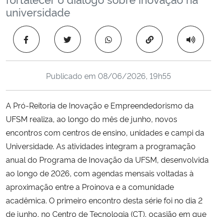
Ministério da Cidadania
universidade
Ministério da Saúde
Copiar para área 
Ministério de Minas e Energia
Publicado em
08/06/2026, 19h55
Ministério da Ciência, Tecnologia, Inovações e Comunicações
A Pró-Reitoria de Inovação e Empreendedorismo da
Ministério do Meio Ambiente
UFSM realiza, ao longo do mês de junho, novos
encontros com centros de ensino, unidades e campi da
Ministério do Turismo
Universidade. As atividades integram a programação
anual do Programa de Inovação da UFSM, desenvolvida
Ministério do Desenvolvimento Regional
ao longo de 2026, com agendas mensais voltadas à
aproximação entre a Proinova e a comunidade
Controladoria-Geral da União
acadêmica. O primeiro encontro desta série foi no dia 2
de junho, no Centro de Tecnologia (CT), ocasião em que
Ministério da Mulher, da Família e dos Direitos Humanos