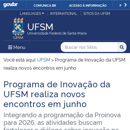
COMUNICA BR
ACESSO À INFORMAÇÃO
PARTI
Casa Civil
LANGUAGES
INTERNATIONAL
SÍTIOS DA UFSM
IR
PARA
UFSM
Ministério da Justiça e Segurança Pública
O
Universidade Federal de Santa Maria
CONTEÚDO
Ministério da Defesa
Buscar no nos Sítios
Busca
Busca:
Menu Principal do Sítio
Menu
Busc
Ministério das Relações Exteriores
Você está aqui:
UFSM
>
Programa de Inovação da UFSM
realiza novos encontros em junho
Ministério da Economia
Programa de Inovação da
Início do conteúdo
Ministério da Infraestrutura
UFSM realiza novos
encontros em junho
Ministério da Agricultura, Pecuária e Abastecimento
Integrando a programação da Proinova
Ministério da Educação
para 2026, as atividades buscam
fortalecer o diálogo sobre inovação na