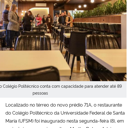
Secretaria-Geral
Secretaria de Governo
Gabinete de Segurança Institucional
Advocacia-Geral da União
Banco Central do Brasil
o Colégio Politécnico conta com capacidade para atender até 89
Planalto
pessoas
Localizado no térreo do novo prédio 71A, o restaurante
do Colégio Politécnico da Universidade Federal de Santa
Maria (UFSM) foi inaugurado nesta segunda-feira (8), em