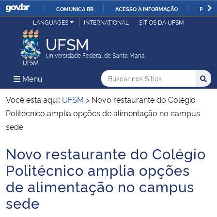
COMUNICA BR
ACESSO À INFORMAÇÃO
PARTI
Casa Civil
LANGUAGES
INTERNATIONAL
SÍTIOS DA UFSM
IR
PARA
UFSM
Ministério da Justiça e Segurança Pública
O
Universidade Federal de Santa Maria
CONTEÚDO
Ministério da Defesa
Buscar no nos Sítios
Busca
Busca:
Menu Principal do Sítio
Menu
Busc
Ministério das Relações Exteriores
Você está aqui:
UFSM
>
Novo restaurante do Colégio
Politécnico amplia opções de alimentação no campus
Ministério da Economia
sede
Novo restaurante do Colégio
Ministério da Infraestrutura
Início do conteúdo
Politécnico amplia opções
Ministério da Agricultura, Pecuária e Abastecimento
de alimentação no campus
sede
Ministério da Educação