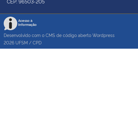
CEP: 96503-205
Acesso à
Informação
Desenvolvido com o CMS de código aberto
Wordpress
2026
UFSM
/
CPD