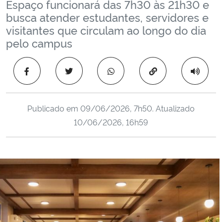
Espaço funcionará das 7h30 às 21h30 e
Ministério da Cidadania
busca atender estudantes, servidores e
visitantes que circulam ao longo do dia
Ministério da Saúde
pelo campus
Ministério de Minas e Energia
Copiar para área 
Ministério da Ciência, Tecnologia, Inovações e Comunicações
Publicado em
09/06/2026, 7h50
. Atualizado
Ministério do Meio Ambiente
10/06/2026, 16h59
Ministério do Turismo
Ministério do Desenvolvimento Regional
Controladoria-Geral da União
Ministério da Mulher, da Família e dos Direitos Humanos