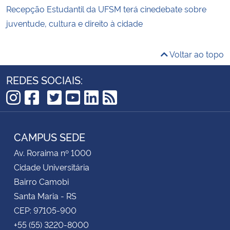
Recepção Estudantil da UFSM terá cinedebate sobre
juventude, cultura e direito à cidade
Voltar ao topo
REDES SOCIAIS:
TikTok
Instagram
Facebook
Twitter
YouTube
LinkedIn
RSS
CAMPUS SEDE
Av. Roraima nº 1000
Cidade Universitária
Bairro Camobi
Santa Maria - RS
CEP: 97105-900
+55 (55) 3220-8000