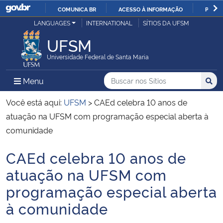
COMUNICA BR
ACESSO À INFORMAÇÃO
PARTI
Casa Civil
LANGUAGES
INTERNATIONAL
SÍTIOS DA UFSM
IR
PARA
UFSM
Ministério da Justiça e Segurança Pública
O
Universidade Federal de Santa Maria
CONTEÚDO
Ministério da Defesa
Buscar no nos Sítios
Busca
Busca:
Menu Principal do Sítio
Menu
Busc
Ministério das Relações Exteriores
Você está aqui:
UFSM
>
CAEd celebra 10 anos de
atuação na UFSM com programação especial aberta à
Ministério da Economia
comunidade
CAEd celebra 10 anos de
Ministério da Infraestrutura
Início do conteúdo
atuação na UFSM com
Ministério da Agricultura, Pecuária e Abastecimento
programação especial aberta
à comunidade
Ministério da Educação