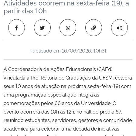
Atividades ocorrem na sexta-feira (19), a
Ministério da Cidadania
partir das 10h
Ministério da Saúde
Copiar para área 
Ministério de Minas e Energia
Publicado em
16/06/2026, 10h31
Ministério da Ciência, Tecnologia, Inovações e Comunicações
A Coordenadoria de Ações Educacionais (CAEd),
Ministério do Meio Ambiente
vinculada à Pró-Reitoria de Graduação da UFSM, celebra
seus 10 anos de atuação na próxima sexta-feira (19) com
Ministério do Turismo
uma programação especial que integra as
Ministério do Desenvolvimento Regional
comemorações pelos 66 anos da Universidade.
O
evento ocorrerá das 10h às 12h, no hall do prédio 67,
Controladoria-Geral da União
reunindo estudantes, servidores, gestores e comunidade
acadêmica para celebrar uma década de iniciativas
Ministério da Mulher, da Família e dos Direitos Humanos