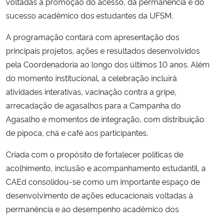
voltadas à promoção do acesso, da permanência e do
sucesso acadêmico dos estudantes da UFSM.
Secretaria-Geral
A programação contará com apresentação dos
Secretaria de Governo
principais projetos, ações e resultados desenvolvidos
pela Coordenadoria ao longo dos últimos 10 anos.
Além
Gabinete de Segurança Institucional
do momento institucional, a celebração incluirá
atividades interativas, vacinação contra a gripe,
Advocacia-Geral da União
arrecadação de agasalhos para a Campanha do
Agasalho e momentos de integração, com distribuição
Banco Central do Brasil
de pipoca, chá e café aos participantes.
Planalto
Criada com o propósito de fortalecer políticas de
acolhimento, inclusão e acompanhamento estudantil, a
CAEd consolidou-se como um importante espaço de
desenvolvimento de ações educacionais voltadas à
permanência e ao desempenho acadêmico dos