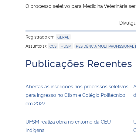
O processo seletivo para Medicina Veterinária s
Divulgu
Registrado em
GERAL
,
,
Assunto(s):
CCS
HUSM
RESIDÊNCIA MULTIPROFISSIONAL
Publicações Recentes
Abertas as inscrições nos processos seletivos
A
para ingresso no Ctism e Colégio Politécnico
d
em 2027
UFSM realiza obra no entorno da CEU
U
Indígena
C