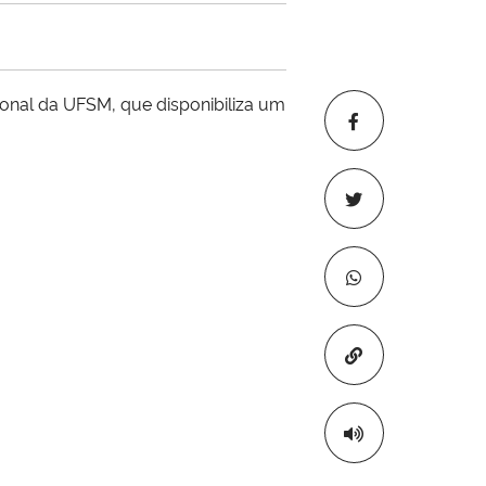
sional da UFSM, que disponibiliza um
Copiar para áre