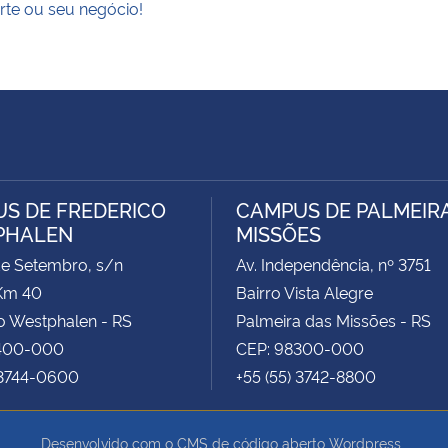
rte ou seu negócio!
S DE FREDERICO
CAMPUS DE PALMEIR
PHALEN
MISSÕES
de Setembro, s/n
Av. Independência, nº 3751
Km 40
Bairro Vista Alegre
o Westphalen - RS
Palmeira das Missões - RS
400-000
CEP: 98300-000
 3744-0600
+55 (55) 3742-8800
Desenvolvido com o CMS de código aberto
Wordpress