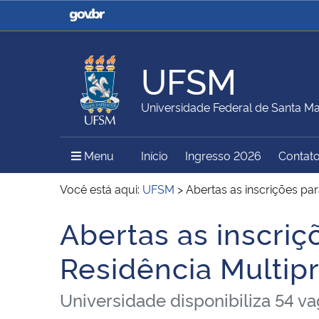
Casa Civil
Ministério da Justiça e
Segurança Pública
UFSM
Ministério da Agricultura,
Ministério da Educação
Universidade Federal de Santa Ma
Pecuária e Abastecimento
Menu Principal do Sítio
Menu
Início
Ingresso 2026
Contat
Ministério do Meio Ambiente
Ministério do Turismo
Você está aqui:
UFSM
>
Abertas as inscrições pa
Abertas as inscri
Início do conteúdo
Secretaria de Governo
Gabinete de Segurança
Residência Multip
Institucional
Universidade disponibiliza 54 v