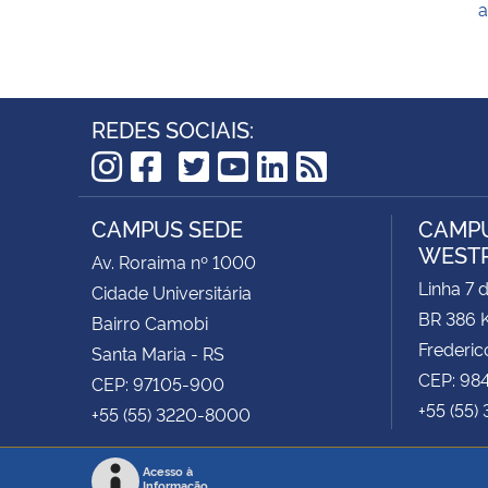
a
REDES SOCIAIS:
TikTok
Instagram
Facebook
Twitter
YouTube
LinkedIn
RSS
CAMPUS SEDE
CAMPU
WEST
Av. Roraima nº 1000
Linha 7 
Cidade Universitária
BR 386 
Bairro Camobi
Frederic
Santa Maria - RS
CEP: 98
CEP: 97105-900
+55 (55)
+55 (55) 3220-8000
Acesso à
Informação