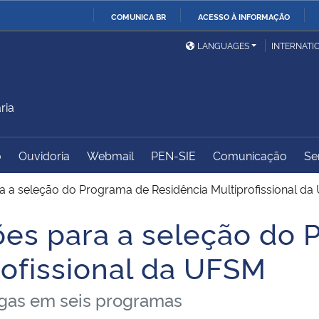
COMUNICA BR
ACESSO À INFORMAÇÃO
Ministério da Defesa
Ministério das Relações
Mini
IR
LANGUAGES
INTERNATI
Exteriores
PARA
O
Ministério da Cidadania
Ministério da Saúde
Mini
CONTEÚDO
ria
o
Ouvidoria
Webmail
PEN-SIE
Comunicação
Se
Ministério do
Controladoria-Geral da
Mini
Desenvolvimento Regional
União
Famí
ra a seleção do Programa de Residência Multiprofissional d
Hum
ções para a seleção do
Advocacia-Geral da União
Banco Central do Brasil
Plan
rofissional da UFSM
agas em seis programas