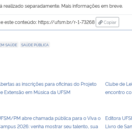
erá realizado separadamente. Mais informações em breve.
e este conteúdo:
https://ufsm.br/r-1-73268
Copiar
para área de
,
 EM SAÚDE
SAÚDE PÚBLICA
bertas as inscrições para oficinas do Projeto
Clube de Le
e Extensão em Música da UFSM
encontro co
FSM/PM abre chamada pública para o Viva o
Editora UFSM
ampus 2026: venha mostrar seu talento, sua
Livro de Sa