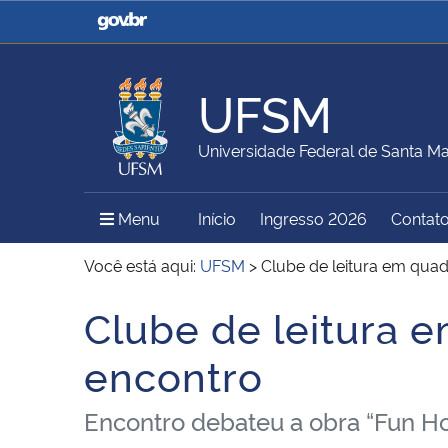
Casa Civil
Ministério da Justiça e
Segurança Pública
UFSM
Ministério da Agricultura,
Ministério da Educação
Universidade Federal de Santa Ma
Pecuária e Abastecimento
Menu Principal do Sítio
Menu
Início
Ingresso 2026
Contat
Ministério do Meio Ambiente
Ministério do Turismo
Você está aqui:
UFSM
>
Clube de leitura em quad
Clube de leitura e
Início do conteúdo
Secretaria de Governo
Gabinete de Segurança
encontro
Institucional
Encontro debateu a obra “Fun H