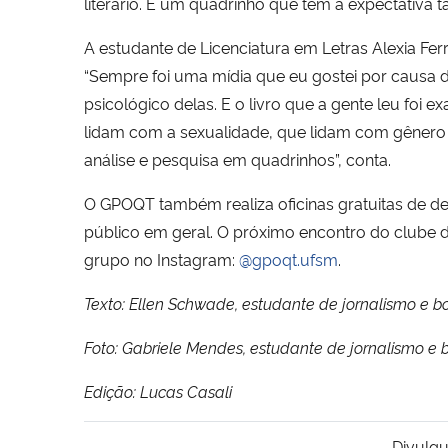
literário. É um quadrinho que tem a expectativa 
A estudante de Licenciatura em Letras Alexia Fer
“Sempre foi uma mídia que eu gostei por causa d
psicológico delas. E o livro que a gente leu foi
lidam com a sexualidade, que lidam com gênero e
análise e pesquisa em quadrinhos”, conta.
O GPOQT também realiza oficinas gratuitas de de
público em geral. O próximo encontro do clube d
grupo no Instagram:
@gpoqt.ufsm
.
Texto: Ellen Schwade, estudante de jornalismo e bo
Foto: Gabriele Mendes, estudante de jornalismo e b
Edição: Lucas Casali
Divulgu