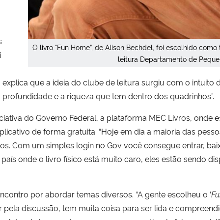
s
O livro “Fun Home”, de Alison Bechdel, foi escolhido com
i
leitura Departamento de Pequ
o explica que a ideia do clube de leitura surgiu com o intuit
a profundidade e a riqueza que tem dentro dos quadrinhos”.
ciativa do Governo Federal, a plataforma MEC Livros, onde e
plicativo de forma gratuita. “Hoje em dia a maioria das pes
os. Com um simples login no Gov você consegue entrar, baixar 
 onde o livro físico está muito caro, eles estão sendo disp
 encontro por abordar temas diversos. “A gente escolheu o ‘
F
pela discussão, tem muita coisa para ser lida e compreendi