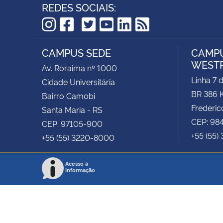
REDES SOCIAIS:
TikTok
Instagram
Facebook
Twitter
YouTube
LinkedIn
RSS
CAMPUS SEDE
CAMPU
WEST
Av. Roraima nº 1000
Linha 7 
Cidade Universitária
BR 386 
Bairro Camobi
Frederic
Santa Maria - RS
CEP: 98
CEP: 97105-900
+55 (55)
+55 (55) 3220-8000
Acesso à
Informação