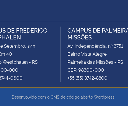
S DE FREDERICO
CAMPUS DE PALMEIR
PHALEN
MISSÕES
de Setembro, s/n
Av. Independência, nº 3751
Km 40
Bairro Vista Alegre
o Westphalen - RS
Palmeira das Missões - RS
400-000
CEP: 98300-000
 3744-0600
+55 (55) 3742-8800
Desenvolvido com o CMS de código aberto
Wordpress