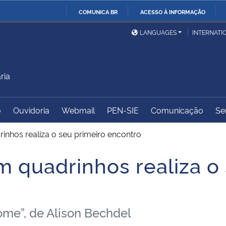
COMUNICA BR
ACESSO À INFORMAÇÃO
Ministério da Defesa
Ministério das Relações
Mini
IR
LANGUAGES
INTERNATI
Exteriores
PARA
O
Ministério da Cidadania
Ministério da Saúde
Mini
CONTEÚDO
ria
o
Ouvidoria
Webmail
PEN-SIE
Comunicação
Se
Ministério do
Controladoria-Geral da
Mini
Desenvolvimento Regional
União
Famí
rinhos realiza o seu primeiro encontro
Hum
m quadrinhos realiza o
Advocacia-Geral da União
Banco Central do Brasil
Plan
ome”, de Alison Bechdel