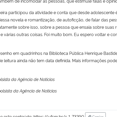
também de incomodar as pessoas, que estimule falas e opiniõe
reira participou da atividade e conta que desde adolescente
essa novela e romantização, de autoficção, de falar das pe
 exatamente sobre isso, sobre a pessoa que ensaia sobre suas
 várias outras coisas. Foi muito bom. Eu espero voltar e co
senho em quadrinhos na Biblioteca Pública Henrique Bastide
e leitura ainda não tem data definida. Mais informações pod
lsista da Agência de Notícias
olsista da Agência de Notícias
e este conteúdo:
https://ufsm.br/r-1-73290
Copiar