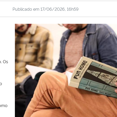
Publicado em
17/06/2026, 16h59
m
o. Os
n
 o
como