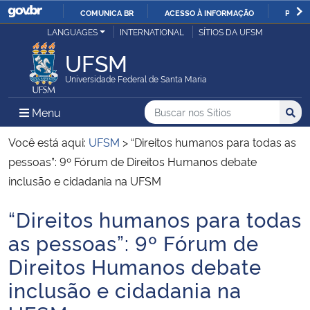
COMUNICA BR
ACESSO À INFORMAÇÃO
PARTI
Casa Civil
LANGUAGES
INTERNATIONAL
SÍTIOS DA UFSM
IR
PARA
UFSM
Ministério da Justiça e Segurança Pública
O
Universidade Federal de Santa Maria
CONTEÚDO
Ministério da Defesa
Buscar no nos Sítios
Busca
Busca:
Menu Principal do Sítio
Menu
Busc
Ministério das Relações Exteriores
Você está aqui:
UFSM
>
“Direitos humanos para todas as
pessoas”: 9º Fórum de Direitos Humanos debate
Ministério da Economia
inclusão e cidadania na UFSM
“Direitos humanos para todas
Ministério da Infraestrutura
Início do conteúdo
as pessoas”: 9º Fórum de
Ministério da Agricultura, Pecuária e Abastecimento
Direitos Humanos debate
inclusão e cidadania na
Ministério da Educação