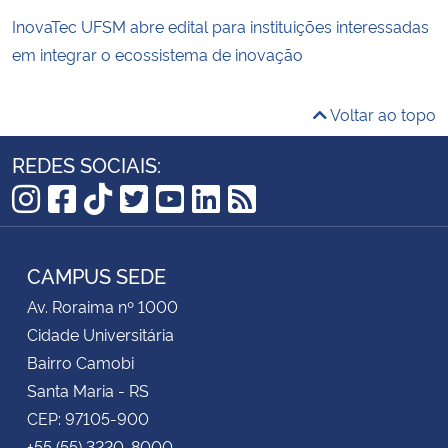
InovaTec UFSM abre edital para instituições interessadas
em integrar o ecossistema de inovação
Voltar ao topo
REDES SOCIAIS:
Instagram
Facebook
TikTok
Twitter
YouTube
LinkedIn
RSS
CAMPUS SEDE
Av. Roraima nº 1000
Cidade Universitária
Bairro Camobi
Santa Maria - RS
CEP: 97105-900
+55 (55) 3220-8000