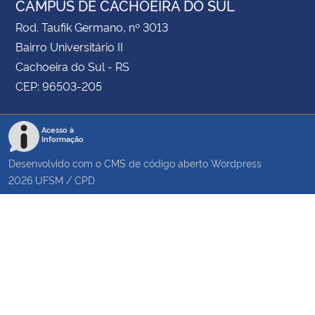
CAMPUS DE CACHOEIRA DO SUL
Rod. Taufik Germano, nº 3013
Bairro Universitário II
Cachoeira do Sul - RS
CEP: 96503-205
Acesso à
Informação
Desenvolvido com o CMS de código aberto
Wordpress
2026
UFSM
/
CPD