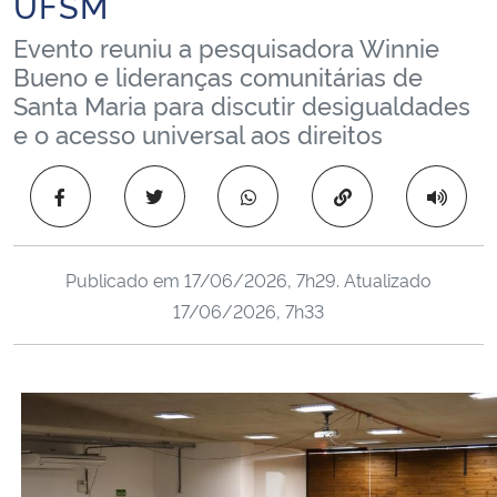
UFSM
Ministério da Cidadania
Evento reuniu a pesquisadora Winnie
Bueno e lideranças comunitárias de
Ministério da Saúde
Santa Maria para discutir desigualdades
e o acesso universal aos direitos
Ministério de Minas e Energia
Copiar para área 
Ministério da Ciência, Tecnologia, Inovações e Comunicações
Ministério do Meio Ambiente
Publicado em
17/06/2026, 7h29
. Atualizado
17/06/2026, 7h33
Ministério do Turismo
Ministério do Desenvolvimento Regional
Controladoria-Geral da União
Ministério da Mulher, da Família e dos Direitos Humanos