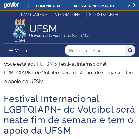
COMUNICA BR
ACESSO À INFORMAÇÃO
PARTI
Casa Civil
LANGUAGES
INTERNATIONAL
SÍTIOS DA UFSM
IR
PARA
UFSM
Ministério da Justiça e Segurança Pública
O
Universidade Federal de Santa Maria
CONTEÚDO
Ministério da Defesa
Buscar no nos Sítios
Busca
Busca:
Menu Principal do Sítio
Menu
Busc
Ministério das Relações Exteriores
Você está aqui:
UFSM
>
Festival Internacional
LGBTQIAPN+ de Voleibol será neste fim de semana e tem
Ministério da Economia
o apoio da UFSM
Festival Internacional
Ministério da Infraestrutura
Início do conteúdo
LGBTQIAPN+ de Voleibol será
Ministério da Agricultura, Pecuária e Abastecimento
neste fim de semana e tem o
apoio da UFSM
Ministério da Educação