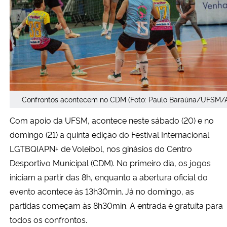
Secretaria-Geral
Secretaria de Governo
Gabinete de Segurança Institucional
Confrontos acontecem no CDM (Foto: Paulo Baraúna/UFSM/A
Advocacia-Geral da União
Com apoio da UFSM, acontece neste sábado (20) e no
Banco Central do Brasil
domingo (21) a quinta edição do Festival Internacional
LGTBQIAPN+ de Voleibol, nos ginásios do Centro
Planalto
Desportivo Municipal (CDM). No primeiro dia, os jogos
iniciam a partir das 8h, enquanto a abertura oficial do
evento acontece às 13h30min. Já no domingo, as
partidas começam às 8h30min. A entrada é gratuita para
todos os confrontos.