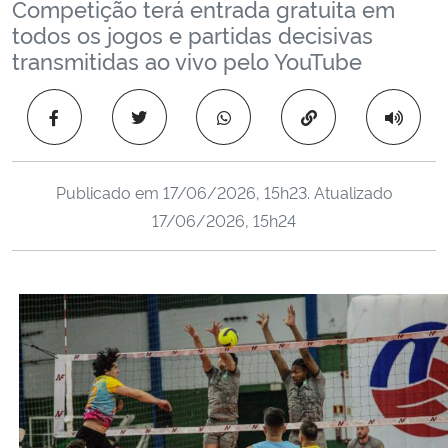
Competição terá entrada gratuita em
Ministério da Cidadania
todos os jogos e partidas decisivas
transmitidas ao vivo pelo YouTube
Ministério da Saúde
Copiar para área 
Ministério de Minas e Energia
Ministério da Ciência, Tecnologia, Inovações e Comunicações
Publicado em
17/06/2026, 15h23
. Atualizado
17/06/2026, 15h24
Ministério do Meio Ambiente
Ministério do Turismo
Ministério do Desenvolvimento Regional
Controladoria-Geral da União
Ministério da Mulher, da Família e dos Direitos Humanos