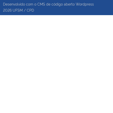
Desenvolvido com o CMS de código aberto
Wordpress
2026
UFSM
/
CPD