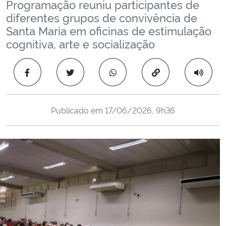
Programação reuniu participantes de
Ministério da Cidadania
diferentes grupos de convivência de
Santa Maria em oficinas de estimulação
Ministério da Saúde
cognitiva, arte e socialização
Ministério de Minas e Energia
Copiar para área 
Ministério da Ciência, Tecnologia, Inovações e Comunicações
Publicado em
17/06/2026, 9h36
Ministério do Meio Ambiente
Ministério do Turismo
Ministério do Desenvolvimento Regional
Controladoria-Geral da União
Ministério da Mulher, da Família e dos Direitos Humanos