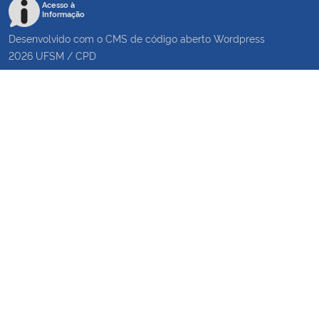
Acesso à
Informação
Desenvolvido com o CMS de código aberto
Wordpress
2026
UFSM
/
CPD