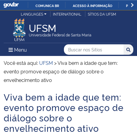
COMUNICA BR
ACESSO À INFORMAÇÃO
PARTI
Casa Civil
LANGUAGES
INTERNATIONAL
SÍTIOS DA UFSM
IR
PARA
UFSM
Ministério da Justiça e Segurança Pública
O
Universidade Federal de Santa Maria
CONTEÚDO
Ministério da Defesa
Buscar no nos Sítios
Busca
Busca:
Menu Principal do Sítio
Menu
Busc
Ministério das Relações Exteriores
Você está aqui:
UFSM
>
Viva bem a idade que tem:
evento promove espaço de diálogo sobre o
Ministério da Economia
envelhecimento ativo
Viva bem a idade que tem:
Ministério da Infraestrutura
Início do conteúdo
evento promove espaço de
Ministério da Agricultura, Pecuária e Abastecimento
diálogo sobre o
envelhecimento ativo
Ministério da Educação