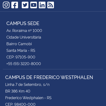
TikTok
Instagram
Facebook
Twitter
YouTube
LinkedIn
RSS
CAMPUS SEDE
Av. Roraima nº 1000
Cidade Universitária
Bairro Camobi
Santa Maria - RS
CEP: 97105-900
+55 (55) 3220-8000
CAMPUS DE FREDERICO WESTPHALEN
Linha 7 de Setembro, s/n
BR 386 Km 40
Frederico Westphalen - RS
CEP: 98400-000