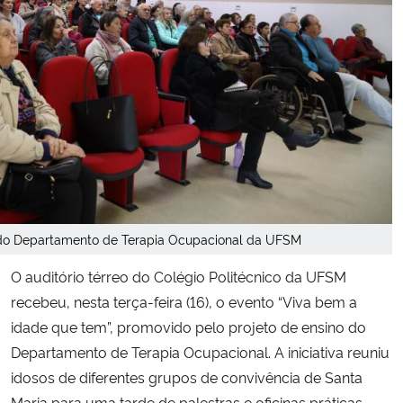
Secretaria-Geral
Secretaria de Governo
Gabinete de Segurança Institucional
Advocacia-Geral da União
Banco Central do Brasil
do Departamento de Terapia Ocupacional da UFSM
O auditório térreo do Colégio Politécnico da UFSM
Planalto
recebeu, nesta terça-feira (16), o evento “Viva bem a
idade que tem”, promovido pelo projeto de ensino do
Departamento de Terapia Ocupacional. A iniciativa reuniu
idosos de diferentes grupos de convivência de Santa
Maria para uma tarde de palestras e oficinas práticas