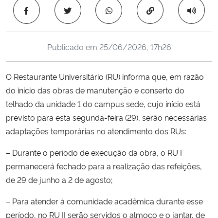
Ministério da Cidadania
Copiar para área 
Ministério da Saúde
Publicado em
25/06/2026, 17h26
Ministério de Minas e Energia
O Restaurante Universitário (RU) informa que, em razão
Ministério da Ciência, Tecnologia, Inovações e Comunicações
do início das obras de manutenção e conserto do
telhado da unidade 1 do campus sede, cujo início está
Ministério do Meio Ambiente
previsto para esta segunda-feira (29), serão necessárias
adaptações temporárias no atendimento dos RUs:
Ministério do Turismo
– Durante o período de execução da obra, o RU I
Ministério do Desenvolvimento Regional
permanecerá fechado para a realização das refeições,
de 29 de junho a 2 de agosto;
Controladoria-Geral da União
– Para atender à comunidade acadêmica durante esse
período, no RU II serão servidos o almoço e o jantar, de
Ministério da Mulher, da Família e dos Direitos Humanos