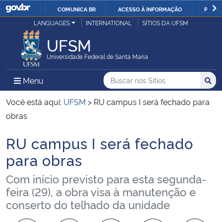
COMUNICA BR
ACESSO À INFORMAÇÃO
PARTI
Casa Civil
LANGUAGES
INTERNATIONAL
SÍTIOS DA UFSM
IR
PARA
UFSM
Ministério da Justiça e Segurança Pública
O
Universidade Federal de Santa Maria
CONTEÚDO
Ministério da Defesa
Buscar no nos Sítios
Busca
Busca:
Menu Principal do Sítio
Menu
Busc
Ministério das Relações Exteriores
Você está aqui:
UFSM
>
RU campus I será fechado para
obras
Ministério da Economia
RU campus I será fechado
Início do conteúdo
Ministério da Infraestrutura
para obras
Com início previsto para esta segunda-
Ministério da Agricultura, Pecuária e Abastecimento
feira (29), a obra visa à manutenção e
conserto do telhado da unidade
Ministério da Educação