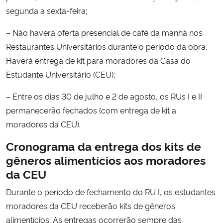
segunda a sexta-feira;
Secretaria-Geral
– Não haverá oferta presencial de café da manhã nos
Restaurantes Universitários durante o período da obra.
Secretaria de Governo
Haverá entrega de kit para moradores da Casa do
Estudante Universitário (CEU);
Gabinete de Segurança Institucional
– Entre os dias 30 de julho e 2 de agosto, os RUs I e II
Advocacia-Geral da União
permanecerão fechados (com entrega de kit a
moradores da CEU).
Banco Central do Brasil
Cronograma da entrega dos kits de
Planalto
gêneros alimentícios aos moradores
da CEU
Durante o período de fechamento do RU I, os estudantes
moradores da CEU receberão kits de gêneros
alimentícios. As entregas ocorrerão sempre das