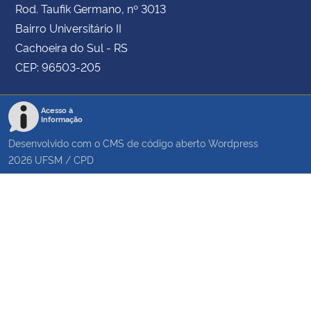
Rod. Taufik Germano, nº 3013
Bairro Universitário II
Cachoeira do Sul - RS
CEP: 96503-205
Acesso à
Informação
Desenvolvido com o CMS de código aberto
Wordpress
2026
UFSM
/
CPD