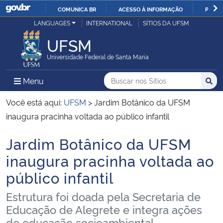
COMUNICA BR
ACESSO À INFORMAÇÃO
PARTI
Casa Civil
LANGUAGES
INTERNATIONAL
SÍTIOS DA UFSM
IR
PARA
UFSM
Ministério da Justiça e Segurança Pública
O
Universidade Federal de Santa Maria
CONTEÚDO
Ministério da Defesa
Buscar no nos Sítios
Busca
Busca:
Menu Principal do Sítio
Menu
Busc
Ministério das Relações Exteriores
Você está aqui:
UFSM
>
Jardim Botânico da UFSM
inaugura pracinha voltada ao público infantil
Ministério da Economia
Jardim Botânico da UFSM
Início do conteúdo
Ministério da Infraestrutura
inaugura pracinha voltada ao
público infantil
Ministério da Agricultura, Pecuária e Abastecimento
Estrutura foi doada pela Secretaria de
Ministério da Educação
Educação de Alegrete e integra ações
de educação socioambiental