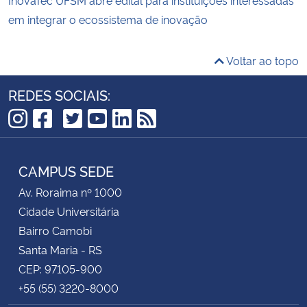
InovaTec UFSM abre edital para instituições interessadas
em integrar o ecossistema de inovação
Voltar ao topo
REDES SOCIAIS:
TikTok
Instagram
Facebook
Twitter
YouTube
LinkedIn
RSS
CAMPUS SEDE
Av. Roraima nº 1000
Cidade Universitária
Bairro Camobi
Santa Maria - RS
CEP: 97105-900
+55 (55) 3220-8000