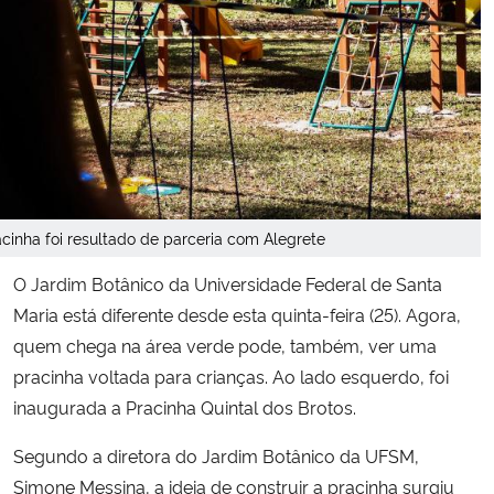
Secretaria-Geral
Secretaria de Governo
Gabinete de Segurança Institucional
Advocacia-Geral da União
acinha foi resultado de parceria com Alegrete
O Jardim Botânico da Universidade Federal de Santa
Banco Central do Brasil
Maria está diferente desde esta quinta-feira (25). Agora,
Planalto
quem chega na área verde pode, também, ver uma
pracinha voltada para crianças. Ao lado esquerdo, foi
inaugurada a Pracinha Quintal dos Brotos.
Segundo a diretora do Jardim Botânico da UFSM,
Simone Messina, a ideia de construir a pracinha surgiu