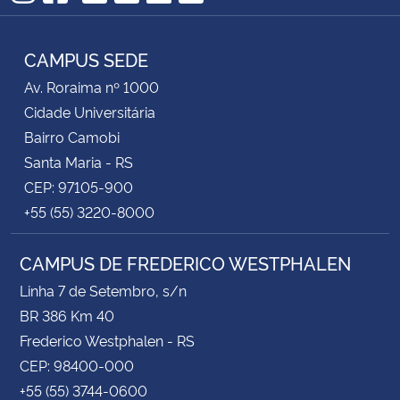
TikTok
Instagram
Facebook
Twitter
YouTube
LinkedIn
RSS
CAMPUS SEDE
Av. Roraima nº 1000
Cidade Universitária
Bairro Camobi
Santa Maria - RS
CEP: 97105-900
+55 (55) 3220-8000
CAMPUS DE FREDERICO WESTPHALEN
Linha 7 de Setembro, s/n
BR 386 Km 40
Frederico Westphalen - RS
CEP: 98400-000
+55 (55) 3744-0600