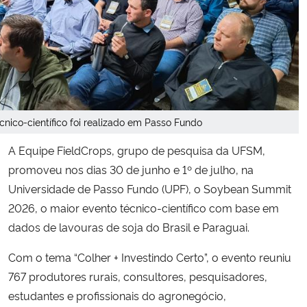
Secretaria-Geral
Secretaria de Governo
Gabinete de Segurança Institucional
cnico-científico foi realizado em Passo Fundo
Advocacia-Geral da União
A Equipe FieldCrops, grupo de pesquisa da UFSM,
promoveu nos dias 30 de junho e 1º de julho, na
Banco Central do Brasil
Universidade de Passo Fundo (UPF), o Soybean Summit
2026, o maior evento técnico-científico com base em
Planalto
dados de lavouras de soja do Brasil e Paraguai.
Com o tema “Colher + Investindo Certo”, o evento reuniu
767 produtores rurais, consultores, pesquisadores,
estudantes e profissionais do agronegócio,