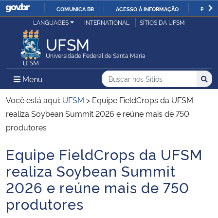
COMUNICA BR
ACESSO À INFORMAÇÃO
PARTI
Casa Civil
LANGUAGES
INTERNATIONAL
SÍTIOS DA UFSM
IR
PARA
UFSM
Ministério da Justiça e Segurança Pública
O
Universidade Federal de Santa Maria
CONTEÚDO
Ministério da Defesa
Buscar no nos Sítios
Busca
Busca:
Menu Principal do Sítio
Menu
Busc
Ministério das Relações Exteriores
Você está aqui:
UFSM
>
Equipe FieldCrops da UFSM
realiza Soybean Summit 2026 e reúne mais de 750
Ministério da Economia
produtores
Equipe FieldCrops da UFSM
Ministério da Infraestrutura
Início do conteúdo
realiza Soybean Summit
Ministério da Agricultura, Pecuária e Abastecimento
2026 e reúne mais de 750
produtores
Ministério da Educação