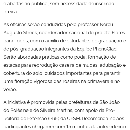
e abertas ao público, sem necessidade de inscrição
prévia.
Secretaria-Geral
As oficinas serão conduzidas pelo professor Nereu
Secretaria de Governo
Augusto Streck, coordenador nacional do projeto Flores
para Todos, com o auxílio de estudantes de graduação e
Gabinete de Segurança Institucional
de pós-graduação integrantes da Equipe PhenoGlad.
Serão abordadas práticas como poda, formação de
Advocacia-Geral da União
estacas para reprodução caseira de mudas, adubação e
cobertura do solo, cuidados importantes para garantir
Banco Central do Brasil
uma floração vigorosa das roseiras na primavera e no
verão.
Planalto
A iniciativa é promovida pelas prefeituras de São João
do Polêsine e de Silveira Martins, com apoio da Pró-
Reitoria de Extensão (PRE) da UFSM. Recomenda-se aos
participantes chegarem com 15 minutos de antecedência