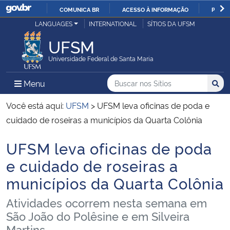
COMUNICA BR
ACESSO À INFORMAÇÃO
PARTI
Casa Civil
LANGUAGES
INTERNATIONAL
SÍTIOS DA UFSM
IR
PARA
UFSM
Ministério da Justiça e Segurança Pública
O
Universidade Federal de Santa Maria
CONTEÚDO
Ministério da Defesa
Buscar no nos Sítios
Busca
Busca:
Menu Principal do Sítio
Menu
Busc
Ministério das Relações Exteriores
Você está aqui:
UFSM
>
UFSM leva oficinas de poda e
cuidado de roseiras a municípios da Quarta Colônia
Ministério da Economia
UFSM leva oficinas de poda
Início do conteúdo
Ministério da Infraestrutura
e cuidado de roseiras a
municípios da Quarta Colônia
Ministério da Agricultura, Pecuária e Abastecimento
Atividades ocorrem nesta semana em
Ministério da Educação
São João do Polêsine e em Silveira
Martins