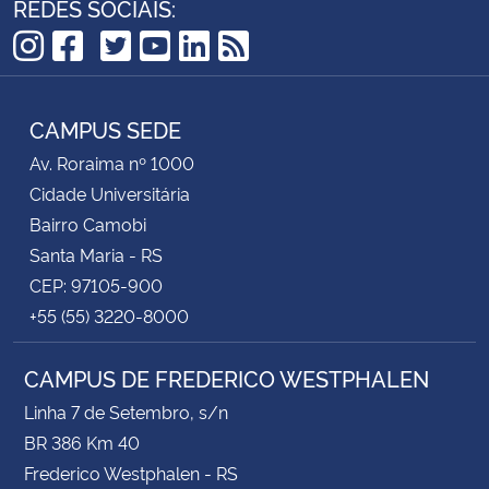
REDES SOCIAIS:
TikTok
Instagram
Facebook
Twitter
YouTube
LinkedIn
RSS
CAMPUS SEDE
Av. Roraima nº 1000
Cidade Universitária
Bairro Camobi
Santa Maria - RS
CEP: 97105-900
+55 (55) 3220-8000
CAMPUS DE FREDERICO WESTPHALEN
Linha 7 de Setembro, s/n
BR 386 Km 40
Frederico Westphalen - RS