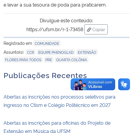
e levar a sua tesoura de poda para praticarem.
Divulgue este conteúdo:
https://ufsm.br/r-1-73458
Copiar
para área de trans
Registrado em
COMUNIDADE
,
,
,
Assunto(s):
CCR
EQUIPE PHENOGLAD
EXTENSÃO
,
,
FLORES PARA TODOS
PRE
QUARTA COLÔNIA
Publicações Recentes
Abertas as inscrições nos processos seletivos para
ingresso no Ctism e Colégio Politécnico em 2027
Abertas as inscrições para oficinas do Projeto de
Extensão em Música da UFSM