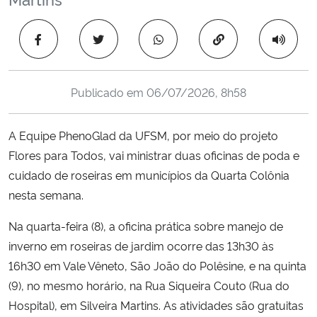
Ministério da Cidadania
Copiar para área 
Ministério da Saúde
Ministério de Minas e Energia
Publicado em
06/07/2026, 8h58
Ministério da Ciência, Tecnologia, Inovações e Comunicações
A Equipe PhenoGlad da UFSM, por meio do projeto
Flores para Todos, vai ministrar duas oficinas de poda e
Ministério do Meio Ambiente
cuidado de roseiras em municípios da Quarta Colônia
nesta semana.
Ministério do Turismo
Na quarta-feira (8), a oficina prática sobre manejo de
Ministério do Desenvolvimento Regional
inverno em roseiras de jardim ocorre das 13h30 às
16h30 em Vale Vêneto, São João do Polêsine, e na quinta
Controladoria-Geral da União
(9), no mesmo horário, na Rua Siqueira Couto (Rua do
Hospital), em Silveira Martins. As atividades são gratuitas
Ministério da Mulher, da Família e dos Direitos Humanos