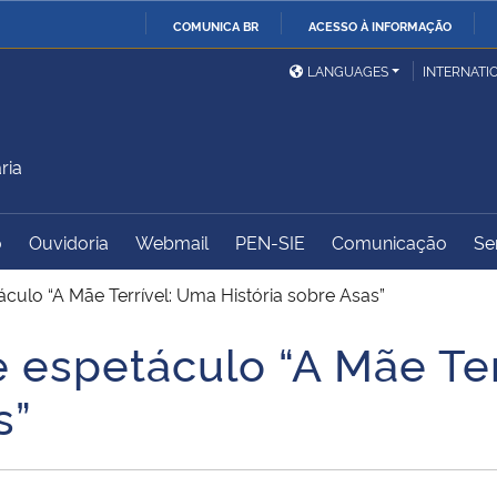
COMUNICA BR
ACESSO À INFORMAÇÃO
Ministério da Defesa
Ministério das Relações
Mini
IR
LANGUAGES
INTERNATI
Exteriores
PARA
O
Ministério da Cidadania
Ministério da Saúde
Mini
CONTEÚDO
ria
o
Ouvidoria
Webmail
PEN-SIE
Comunicação
Se
Ministério do
Controladoria-Geral da
Mini
Desenvolvimento Regional
União
Famí
áculo “A Mãe Terrível: Uma História sobre Asas”
Hum
e espetáculo “A Mãe Te
Advocacia-Geral da União
Banco Central do Brasil
Plan
s”