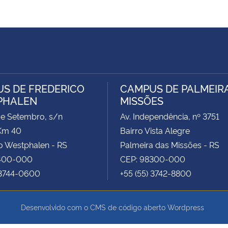
S DE FREDERICO
CAMPUS DE PALMEIR
PHALEN
MISSÕES
de Setembro, s/n
Av. Independência, nº 3751
Km 40
Bairro Vista Alegre
o Westphalen - RS
Palmeira das Missões - RS
400-000
CEP: 98300-000
 3744-0600
+55 (55) 3742-8800
Desenvolvido com o CMS de código aberto
Wordpress