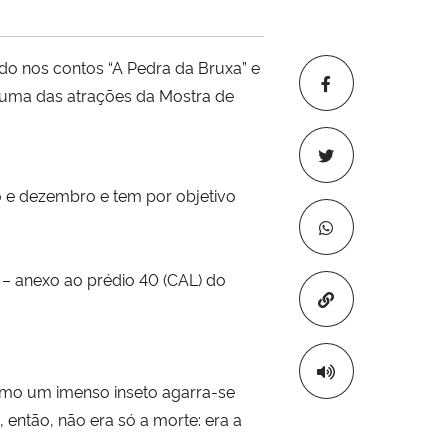
do nos contos “A Pedra da Bruxa” e
é uma das atrações da Mostra de
o e dezembro e tem por objetivo
a – anexo ao prédio 40 (CAL) do
Copiar para áre
como um imenso inseto agarra-se
, então, não era só a morte: era a