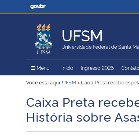
Casa Civil
Ministério da Justiça e
Segurança Pública
UFSM
Ministério da Agricultura,
Ministério da Educação
Universidade Federal de Santa Ma
Pecuária e Abastecimento
Menu Principal do Sítio
Menu
Início
Ingresso 2026
Contat
Ministério do Meio Ambiente
Ministério do Turismo
Você está aqui:
UFSM
>
Caixa Preta recebe espet
Caixa Preta receb
Início do conteúdo
Secretaria de Governo
Gabinete de Segurança
História sobre Asa
Institucional