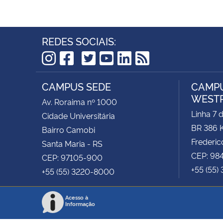
REDES SOCIAIS:
TikTok
Instagram
Facebook
Twitter
YouTube
LinkedIn
RSS
CAMPUS SEDE
CAMPU
WEST
Av. Roraima nº 1000
Linha 7 
Cidade Universitária
BR 386 
Bairro Camobi
Frederic
Santa Maria - RS
CEP: 98
CEP: 97105-900
+55 (55)
+55 (55) 3220-8000
Acesso à
Informação