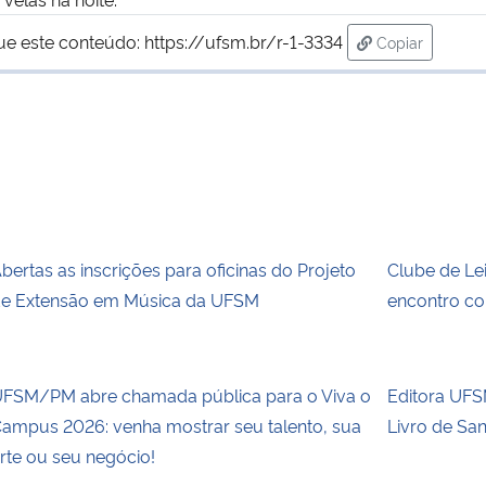
ue este conteúdo:
https://ufsm.br/r-1-3334
Copiar
para área de 
bertas as inscrições para oficinas do Projeto
Clube de Le
e Extensão em Música da UFSM
encontro co
FSM/PM abre chamada pública para o Viva o
Editora UFSM
ampus 2026: venha mostrar seu talento, sua
Livro de Sa
rte ou seu negócio!