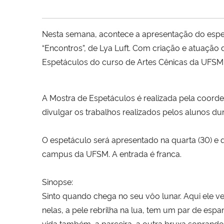
Nesta semana, acontece a apresentação do espe
“Encontros”, de Lya Luft. Com criação e atuação 
Espetáculos do curso de Artes Cênicas da UFSM
A Mostra de Espetáculos é realizada pela coord
divulgar os trabalhos realizados pelos alunos du
O espetáculo será apresentado na quarta (30) e qu
campus da UFSM. A entrada é franca.
Sinopse:
Sinto quando chega no seu vôo lunar. Aqui ele 
nelas, a pele rebrilha na lua, tem um par de espan
vida também, a parceira, a outra bruxa soprando 