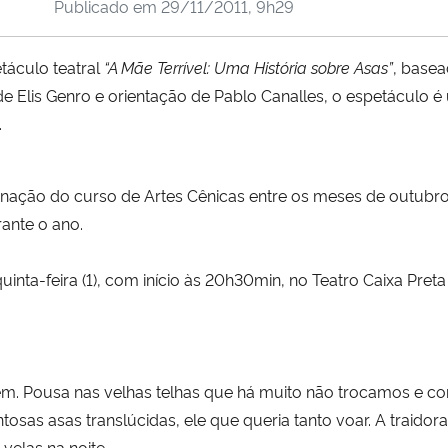
Publicado em
29/11/2011, 9h29
táculo teatral
“A Mãe Terrível: Uma História sobre Asas”
, basea
de Elis Genro e orientação de Pablo Canalles, o espetáculo 
.
enação do curso de Artes Cênicas entre os meses de outubr
rante o ano.
inta-feira (1), com início às 20h30min, no Teatro Caixa Pret
vem. Pousa nas velhas telhas que há muito não trocamos e 
tosas asas translúcidas, ele que queria tanto voar. A traidora
velas na noite.