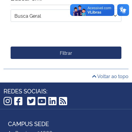
Filtrar
Voltar ao topo
REDES SOCIAIS:
TikTok
Instagram
Facebook
Twitter
YouTube
LinkedIn
RSS
CAMPUS SEDE