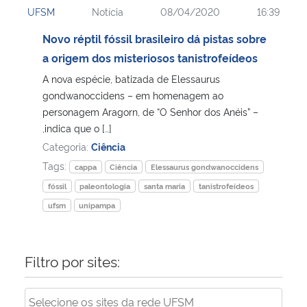
UFSM
Notícia
08/04/2020
16:39
Ministério da Cidadania
Novo réptil fóssil brasileiro dá pistas sobre
Ministério da Saúde
a origem dos misteriosos tanistrofeídeos
A nova espécie, batizada de Elessaurus
Ministério de Minas e Energia
gondwanoccidens – em homenagem ao
personagem Aragorn, de “O Senhor dos Anéis” –
Ministério da Ciência, Tecnologia, Inovações e Comunicações
,indica que o […]
Categoria:
Ciência
Ministério do Meio Ambiente
Tags:
cappa
Ciência
Elessaurus gondwanoccidens
fóssil
paleontologia
santa maria
tanistrofeídeos
Ministério do Turismo
ufsm
unipampa
Ministério do Desenvolvimento Regional
Filtro por sites:
Controladoria-Geral da União
Ministério da Mulher, da Família e dos Direitos Humanos