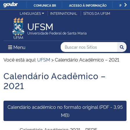
COMUNICA BR
ACESSO À INFORMAÇÃO
PARTI
Casa Civil
LANGUAGES
INTERNATIONAL
SÍTIOS DA UFSM
IR
PARA
UFSM
Ministério da Justiça e Segurança Pública
O
Universidade Federal de Santa Maria
CONTEÚDO
Ministério da Defesa
Buscar no nos Sítios
Busca
Busca:
Menu Principal do Sítio
Menu
Busc
Ministério das Relações Exteriores
Você está aqui:
UFSM
>
Calendário Acadêmico – 2021
Calendário Acadêmico –
Ministério da Economia
Início do conteúdo
2021
Ministério da Infraestrutura
Ministério da Agricultura, Pecuária e Abastecimento
Calendário acadêmico no formato original (PDF - 3,95
MB)
Ministério da Educação
Calendário Acadêmico 2021 – REDE