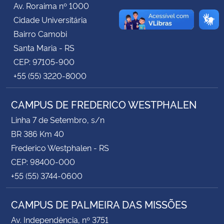
Av. Roraima nº 1000
Cidade Universitária
Secretaria-Geral
Bairro Camobi
Santa Maria - RS
Secretaria de Governo
CEP: 97105-900
+55 (55) 3220-8000
Gabinete de Segurança Institucional
CAMPUS DE FREDERICO WESTPHALEN
Advocacia-Geral da União
Linha 7 de Setembro, s/n
Banco Central do Brasil
BR 386 Km 40
Frederico Westphalen - RS
Planalto
CEP: 98400-000
+55 (55) 3744-0600
CAMPUS DE PALMEIRA DAS MISSÕES
Av. Independência, nº 3751