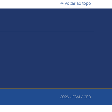
Voltar ao topo
2026
UFSM
/
CPD