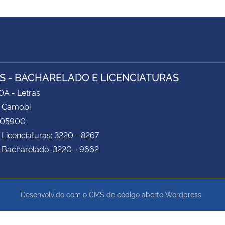
S - BACHARELADO E LICENCIATURAS
0A - Letras
 Camobi
105900
 Licenciaturas: 3220 - 8267
 Bacharelado: 3220 - 9662
Desenvolvido com o CMS de código aberto
Wordpress