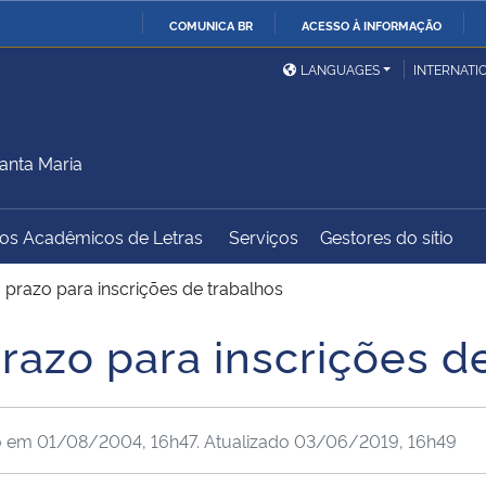
COMUNICA BR
ACESSO À INFORMAÇÃO
Ministério da Defesa
Ministério das Relações
Mini
IR
LANGUAGES
INTERNATI
Exteriores
PARA
O
Ministério da Cidadania
Ministério da Saúde
Mini
CONTEÚDO
anta Maria
dos Acadêmicos de Letras
Serviços
Gestores do sítio
Ministério do
Controladoria-Geral da
Mini
Desenvolvimento Regional
União
Famí
 prazo para inscrições de trabalhos
Hum
razo para inscrições d
Advocacia-Geral da União
Banco Central do Brasil
Plan
o em
01/08/2004, 16h47
. Atualizado
03/06/2019, 16h49