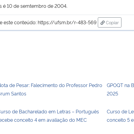
os é 10 de semtembro de 2004.
e este conteúdo:
https://ufsm.br/r-483-569
Copiar
para área de
ota de Pesar: Falecimento do Professor Pedro
GPOQT na Bi
rum Santos
2025
urso de Bacharelado em Letras – Português
Curso de Le
ecebe conceito 4 em avaliação do MEC
conceito 5 