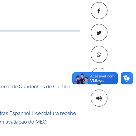
 transferência
Copiar para áre
enal de Quadrinhos de Curitiba
tras Espanhol Licenciatura recebe
em avaliação do MEC