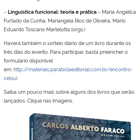
–
Linguística funcional: teoria e prática
– Maria Angélica
Secretaria-Geral
Furtado da Cunha, Mariangela Rios de Oliveira, Mário
Eduardo Toscano Martelotta (orgs.)
Secretaria de Governo
Haverá também o sorteio diário de um livro durante os
Gabinete de Segurança Institucional
três dias do evento. Para participar, basta preencher o
formulário disponível
Advocacia-Geral da União
em:
http://materiais.parabolaeditorial.com.br/encontro-
celsul
Banco Central do Brasil
Saiba um pouco mais sobre alguns dos livros que serão
Planalto
lançados. Clique nas imagens.