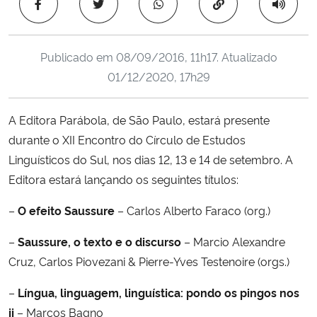
Copiar para área 
Ministério da Cidadania
Ministério da Saúde
Publicado em
08/09/2016, 11h17
. Atualizado
01/12/2020, 17h29
Ministério de Minas e Energia
A Editora Parábola, de São Paulo, estará presente
Ministério da Ciência, Tecnologia, Inovações e Comunicações
durante o XII Encontro do Círculo de Estudos
Linguísticos do Sul, nos dias 12, 13 e 14 de setembro. A
Ministério do Meio Ambiente
Editora estará lançando os seguintes títulos:
Ministério do Turismo
–
O efeito Saussure
– Carlos Alberto Faraco (org.)
Ministério do Desenvolvimento Regional
–
Saussure, o texto e o discurso
– Marcio Alexandre
Cruz, Carlos Piovezani & Pierre-Yves Testenoire (orgs.)
Controladoria-Geral da União
–
Língua, linguagem, linguística: pondo os pingos nos
ii
– Marcos Bagno
Ministério da Mulher, da Família e dos Direitos Humanos