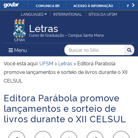
COMUNICA BR
ACESSO À INFORMAÇÃO
PARTI
Casa Civil
LANGUAGES
INTERNATIONAL
SÍTIOS DA UFSM
IR
PARA
Letras
Ministério da Justiça e Segurança Pública
O
Curso de Graduação – Campus Santa Maria
CONTEÚDO
Ministério da Defesa
Buscar no no Sítio
Busca
Busca:
Menu Principal do Sítio
Menu
Busc
Ministério das Relações Exteriores
Você está aqui:
UFSM
>
Letras
>
Editora Parábola
promove lançamentos e sorteio de livros durante o XII
Ministério da Economia
CELSUL
Editora Parábola promove
Ministério da Infraestrutura
Início do conteúdo
lançamentos e sorteio de
Ministério da Agricultura, Pecuária e Abastecimento
livros durante o XII CELSUL
Ministério da Educação