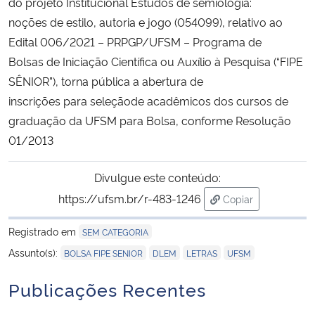
do projeto Institucional Estudos de semiologia:
Ministério da Cidadania
noções de estilo, autoria e jogo (054099), relativo ao
Edital 006/2021 – PRPGP/UFSM – Programa de
Ministério da Saúde
Bolsas de Iniciação Científica ou Auxílio à Pesquisa (“FIPE
SÊNIOR”), torna pública a abertura de
Ministério de Minas e Energia
inscrições para seleçãode acadêmicos dos cursos de
graduação da UFSM para Bolsa, conforme Resolução
Ministério da Ciência, Tecnologia, Inovações e Comunicações
01/2013
Ministério do Meio Ambiente
Divulgue este conteúdo:
https://ufsm.br/r-483-1246
Copiar
Ministério do Turismo
para área de tran
Registrado em
SEM CATEGORIA
Ministério do Desenvolvimento Regional
,
,
,
Assunto(s):
BOLSA FIPE SENIOR
DLEM
LETRAS
UFSM
Controladoria-Geral da União
Publicações Recentes
Ministério da Mulher, da Família e dos Direitos Humanos