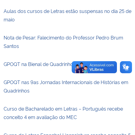
Aulas dos cursos de Letras estão suspensas no dia 25 de
Secretaria-Geral
maio
Secretaria de Governo
Nota de Pesar: Falecimento do Professor Pedro Brum
Santos
Gabinete de Segurança Institucional
Advocacia-Geral da União
GPOQT na Bienal de Quadrinhos de Curitiba 2025
Banco Central do Brasil
GPOQT nas 9as Jornadas Internacionais de Histórias em
Quadrinhos
Planalto
Curso de Bacharelado em Letras – Português recebe
conceito 4 em avaliação do MEC
Curso de Letras Espanhol Licenciatura recebe conceito 5