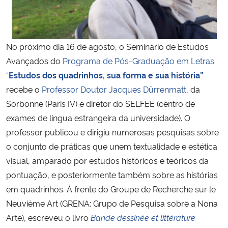
Secretaria-Geral
No próximo dia 16 de agosto, o Seminário de Estudos
Secretaria de Governo
Avançados do
Programa de Pós-Graduação em Letras
“
Estudos dos quadrinhos, sua forma e sua história”
Gabinete de Segurança Institucional
recebe o
Professor Doutor Jacques Dürrenmatt
, da
Sorbonne (Paris IV) e diretor do SELFEE (centro de
Advocacia-Geral da União
exames de língua estrangeira da universidade). O
professor publicou e dirigiu numerosas pesquisas sobre
Banco Central do Brasil
o conjunto de práticas que unem textualidade e estética
Planalto
visual, amparado por estudos históricos e teóricos da
pontuação, e posteriormente também sobre as histórias
em quadrinhos. À frente do Groupe de Recherche sur le
Neuvième Art (GRENA: Grupo de Pesquisa sobre a Nona
Arte), escreveu o livro
Bande dessinée et littérature