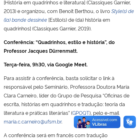
[História em quadrinhos e literatura] (Classiques Garnier,
2013) e organizou, com Benoît Berthou, o livro
Style(s) de
(la) bande dessinée
[Estilo(s) de (da) história em
quadrinhos] (Classiques Garnier, 2019).
Conferência: “Quadrinhos, estilo e história”, do
Professor Jacques Dürrenmatt.
Terça-feira, 9h30, via Google Meet.
Para assistir à conferência, basta solicitar o link à
responsável pelo Seminário, Professora Doutora Maria
Clara Carneiro, líder do Grupo de Pesquisa “Oficinas de
escrita, histórias em quadrinhos e tradução: teoria da
literatura e práticas literárias” (
GPOQT
), pelo e-mail
maria.c.carneiro@ufsm.br
.
A conferência será em francês com tradução