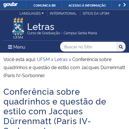
COMUNICA BR
ACESSO À INFORMAÇÃO
PARTI
Casa Civil
LANGUAGES
INTERNATIONAL
SÍTIOS DA UFSM
IR
PARA
Letras
Ministério da Justiça e Segurança Pública
O
Curso de Graduação – Campus Santa Maria
CONTEÚDO
Ministério da Defesa
Buscar no no Sítio
Busca
Busca:
Menu Principal do Sítio
Menu
Busc
Ministério das Relações Exteriores
Você está aqui:
UFSM
>
Letras
>
Conferência sobre
quadrinhos e questão de estilo com Jacques Dürrenmatt
Ministério da Economia
(Paris IV-Sorbonne)
Conferência sobre
Ministério da Infraestrutura
Início do conteúdo
quadrinhos e questão de
Ministério da Agricultura, Pecuária e Abastecimento
estilo com Jacques
Dürrenmatt (Paris IV-
Ministério da Educação