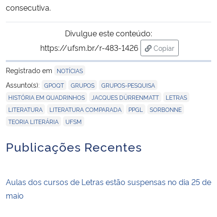
consecutiva.
Divulgue este conteúdo:
https://ufsm.br/r-483-1426
Copiar
para área de tran
Registrado em
NOTÍCIAS
,
,
,
Assunto(s):
GPOQT
GRUPOS
GRUPOS-PESQUISA
,
,
,
HISTÓRIA EM QUADRINHOS
JACQUES DÜRRENMATT
LETRAS
,
,
,
,
LITERATURA
LITERATURA COMPARADA
PPGL
SORBONNE
,
TEORIA LITERÁRIA
UFSM
Publicações Recentes
Aulas dos cursos de Letras estão suspensas no dia 25 de
maio