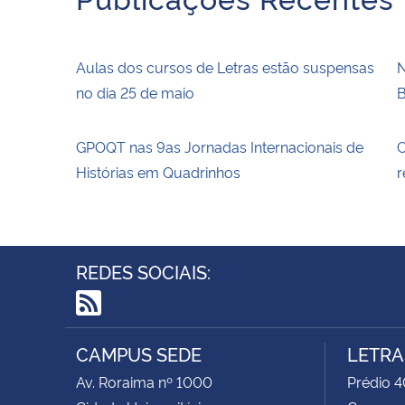
Aulas dos cursos de Letras estão suspensas
N
no dia 25 de maio
B
GPOQT nas 9as Jornadas Internacionais de
C
Histórias em Quadrinhos
r
REDES SOCIAIS:
RSS
CAMPUS SEDE
LETRA
Av. Roraima nº 1000
Prédio 4