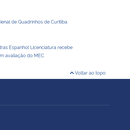
enal de Quadrinhos de Curitiba
tras Espanhol Licenciatura recebe
em avaliação do MEC
Voltar ao topo