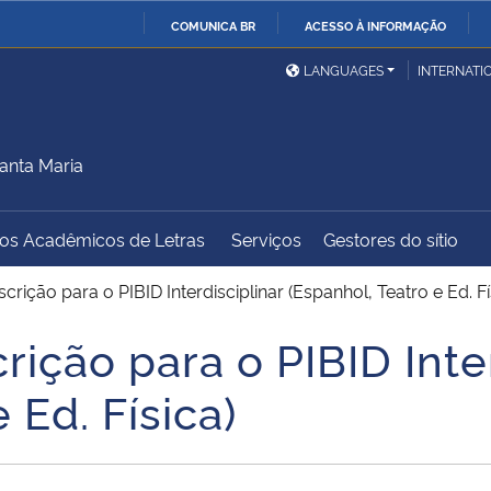
COMUNICA BR
ACESSO À INFORMAÇÃO
Ministério da Defesa
Ministério das Relações
Mini
IR
LANGUAGES
INTERNATI
Exteriores
PARA
O
Ministério da Cidadania
Ministério da Saúde
Mini
CONTEÚDO
anta Maria
dos Acadêmicos de Letras
Serviços
Gestores do sítio
Ministério do
Controladoria-Geral da
Mini
Desenvolvimento Regional
União
Famí
crição para o PIBID Interdisciplinar (Espanhol, Teatro e Ed. Fí
Hum
rição para o PIBID Inte
Advocacia-Geral da União
Banco Central do Brasil
Plan
 Ed. Física)