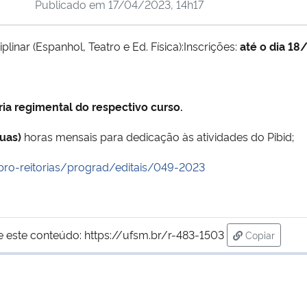
Publicado em
17/04/2023, 14h17
plinar (Espanhol, Teatro e Ed. Física):Inscrições:
até o dia 1
ia regimental do respectivo curso.
uas)
horas mensais para dedicação às atividades do Pibid;
pro-reitorias/prograd/editais/049-2023
e este conteúdo:
https://ufsm.br/r-483-1503
Copiar
para área d