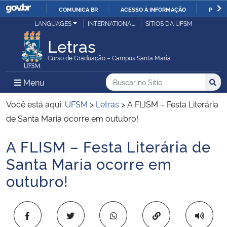
COMUNICA BR
ACESSO À INFORMAÇÃO
PARTI
Casa Civil
LANGUAGES
INTERNATIONAL
SÍTIOS DA UFSM
IR
PARA
Letras
Ministério da Justiça e Segurança Pública
O
Curso de Graduação – Campus Santa Maria
CONTEÚDO
Ministério da Defesa
Buscar no no Sítio
Busca
Busca:
Menu Principal do Sítio
Menu
Busc
Ministério das Relações Exteriores
Você está aqui:
UFSM
>
Letras
>
A FLISM – Festa Literária
de Santa Maria ocorre em outubro!
Ministério da Economia
A FLISM – Festa Literária de
Início do conteúdo
Ministério da Infraestrutura
Santa Maria ocorre em
outubro!
Ministério da Agricultura, Pecuária e Abastecimento
Ministério da Educação
Copiar para área 