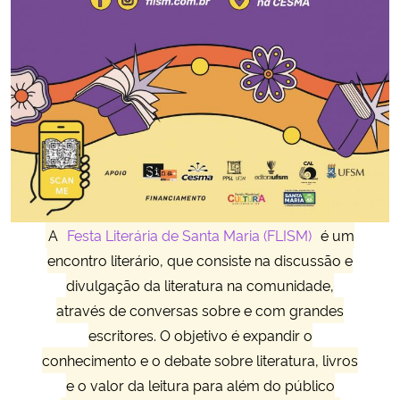
Secretaria-Geral
Secretaria de Governo
Gabinete de Segurança Institucional
Advocacia-Geral da União
Banco Central do Brasil
A
Festa Literária de Santa Maria (FLISM)
é um
encontro literário, que consiste na discussão e
Planalto
divulgação da literatura na comunidade,
através de conversas sobre e com grandes
escritores. O objetivo é expandir o
conhecimento e o debate sobre literatura, livros
e o valor da leitura para além do público