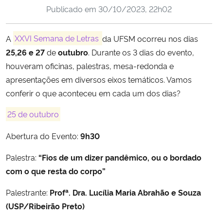
Publicado em
30/10/2023, 22h02
Ministério da Cidadania
Ministério da Saúde
A
XXVI Semana de Letras
da UFSM ocorreu nos dias
25,26 e 27
de
outubro
. Durante os 3 dias do evento,
Ministério de Minas e Energia
houveram oficinas, palestras, mesa-redonda e
apresentações em diversos eixos temáticos. Vamos
Ministério da Ciência, Tecnologia, Inovações e Comunicações
conferir o que aconteceu em cada um dos dias?
Ministério do Meio Ambiente
25 de outubro
Abertura do Evento:
9h30
Ministério do Turismo
Palestra:
“Fios de um dizer pandêmico, ou o bordado
Ministério do Desenvolvimento Regional
com o que resta do corpo”
Controladoria-Geral da União
Palestrante:
Profª. Dra. Lucília Maria Abrahão e Souza
(USP/Ribeirão Preto)
Ministério da Mulher, da Família e dos Direitos Humanos