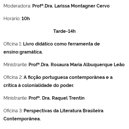
Moderadora:
Profª.Dra. Larissa Montagner Cervo
Secretaria-Geral
Horário:
10h
Secretaria de Governo
Tarde-14h
Oficina 1:
Livro didático como ferramenta de
Gabinete de Segurança Institucional
ensino:gramática.
Advocacia-Geral da União
Ministrante:
Profª.Dra. Rosaura Maria Albuquerque Leão
Banco Central do Brasil
Oficina 2:
A ficção portuguesa contemporânea e a
crítica à colonialidade do poder.
Planalto
Ministrante:
Profª. Dra. Raquel Trentin
Oficina 3:
Perspectivas da Literatura Brasileira
Contemporânea.