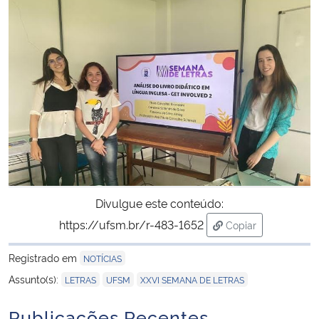
Divulgue este conteúdo:
https://ufsm.br/r-483-1652
Copiar
para área de tran
Registrado em
NOTÍCIAS
,
,
Assunto(s):
LETRAS
UFSM
XXVI SEMANA DE LETRAS
Publicações Recentes