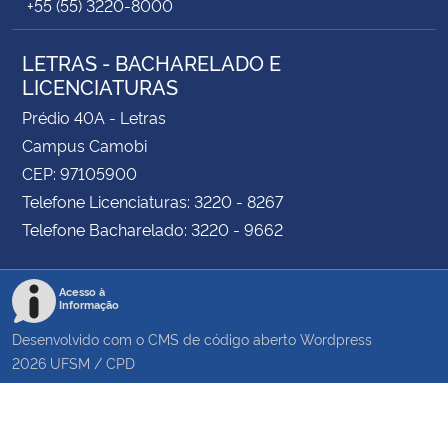
+55 (55) 3220-8000
LETRAS - BACHARELADO E
LICENCIATURAS
Prédio 40A - Letras
Campus Camobi
CEP: 97105900
Telefone Licenciaturas: 3220 - 8267
Telefone Bacharelado: 3220 - 9662
Acesso à
Informação
Desenvolvido com o CMS de código aberto
Wordpress
2026
UFSM
/
CPD