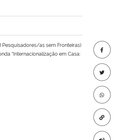
I Pesquisadores/as sem Fronteiras)
nda “Internacionalização em Casa:
Copiar para áre