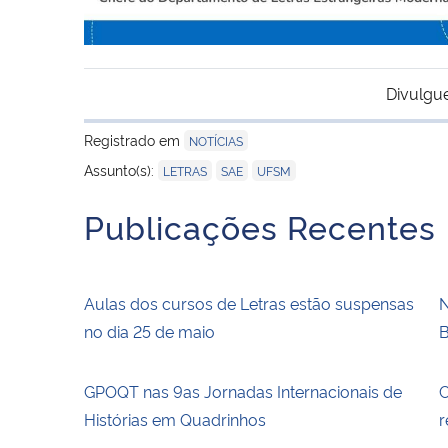
Divulgu
Registrado em
NOTÍCIAS
,
,
Assunto(s):
LETRAS
SAE
UFSM
Publicações Recentes
Aulas dos cursos de Letras estão suspensas
N
no dia 25 de maio
B
GPOQT nas 9as Jornadas Internacionais de
C
Histórias em Quadrinhos
r