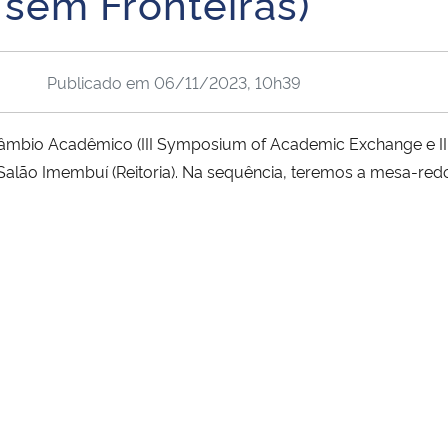
sem Fronteiras)
Publicado em
06/11/2023, 10h39
rcâmbio Acadêmico (III Symposium of Academic Exchange e II
alão Imembuí (Reitoria). Na sequência, teremos a mesa-redo