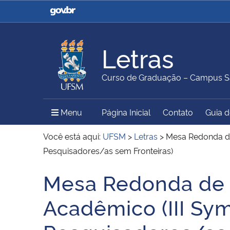
Casa Civil
Ministério da Justiça e
Segurança Pública
Letras
Ministério da Agricultura,
Ministério da Educação
Curso de Graduação – Campus S
Pecuária e Abastecimento
Menu Principal do Sítio
Menu
Página Inicial
Contato
Guia 
Ministério do Meio Ambiente
Ministério do Turismo
Você está aqui:
UFSM
>
Letras
>
Mesa Redonda de
Pesquisadores/as sem Fronteiras)
Mesa Redonda de a
Secretaria de Governo
Gabinete de Segurança
Início do conteúdo
Institucional
Acadêmico (III Sy