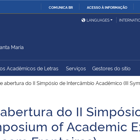
COMUNICA BR
ACESSO À INFORMAÇÃO
Ministério da Defesa
Ministério das Relações
Mini
IR
LANGUAGES
INTERNATI
Exteriores
PARA
O
Ministério da Cidadania
Ministério da Saúde
Mini
CONTEÚDO
anta Maria
dos Acadêmicos de Letras
Serviços
Gestores do sítio
Ministério do
Controladoria-Geral da
Mini
Desenvolvimento Regional
União
Famí
 abertura do II Simpósio de Intercâmbio Acadêmico (III Sy
Hum
bertura do II Simpósi
Advocacia-Geral da União
Banco Central do Brasil
Plan
mposium of Academic Ex