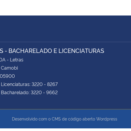
S - BACHARELADO E LICENCIATURAS
0A - Letras
 Camobi
105900
 Licenciaturas: 3220 - 8267
 Bacharelado: 3220 - 9662
Desenvolvido com o CMS de código aberto
Wordpress