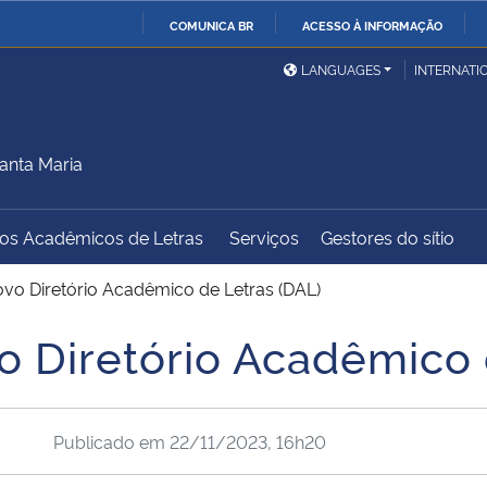
COMUNICA BR
ACESSO À INFORMAÇÃO
Ministério da Defesa
Ministério das Relações
Mini
IR
LANGUAGES
INTERNATI
Exteriores
PARA
O
Ministério da Cidadania
Ministério da Saúde
Mini
CONTEÚDO
anta Maria
dos Acadêmicos de Letras
Serviços
Gestores do sítio
Ministério do
Controladoria-Geral da
Mini
Desenvolvimento Regional
União
Famí
ovo Diretório Acadêmico de Letras (DAL)
Hum
o Diretório Acadêmico 
Advocacia-Geral da União
Banco Central do Brasil
Plan
Publicado em
22/11/2023, 16h20