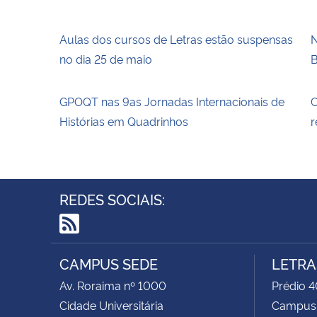
Aulas dos cursos de Letras estão suspensas
N
no dia 25 de maio
B
GPOQT nas 9as Jornadas Internacionais de
C
Histórias em Quadrinhos
r
REDES SOCIAIS:
RSS
CAMPUS SEDE
LETRA
Av. Roraima nº 1000
Prédio 4
Cidade Universitária
Campus