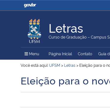
Casa Civil
Ministério da Justiça e
Segurança Pública
Letras
Ministério da Agricultura,
Ministério da Educação
Curso de Graduação – Campus S
Pecuária e Abastecimento
Menu Principal do Sítio
Menu
Página Inicial
Contato
Guia 
Ministério do Meio Ambiente
Ministério do Turismo
Você está aqui:
UFSM
>
Letras
>
Eleição para o n
Eleição para o nov
Início do conteúdo
Secretaria de Governo
Gabinete de Segurança
Institucional