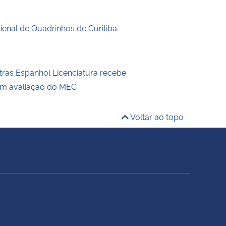
enal de Quadrinhos de Curitiba
tras Espanhol Licenciatura recebe
em avaliação do MEC
Voltar ao topo