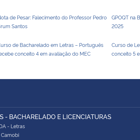
ota de Pesar: Falecimento do Professor Pedro
GPOQT na Bi
rum Santos
2025
urso de Bacharelado em Letras – Português
Curso de Le
ecebe conceito 4 em avaliação do MEC
conceito 5 
S - BACHARELADO E LICENCIATURAS
0A - Letras
 Camobi