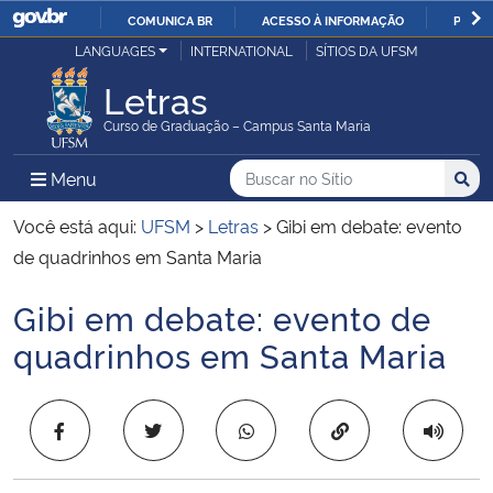
COMUNICA BR
ACESSO À INFORMAÇÃO
PARTI
Casa Civil
LANGUAGES
INTERNATIONAL
SÍTIOS DA UFSM
IR
PARA
Letras
Ministério da Justiça e Segurança Pública
O
Curso de Graduação – Campus Santa Maria
CONTEÚDO
Ministério da Defesa
Buscar no no Sítio
Busca
Busca:
Menu Principal do Sítio
Menu
Busc
Ministério das Relações Exteriores
Você está aqui:
UFSM
>
Letras
>
Gibi em debate: evento
de quadrinhos em Santa Maria
Ministério da Economia
Gibi em debate: evento de
Início do conteúdo
Ministério da Infraestrutura
quadrinhos em Santa Maria
Ministério da Agricultura, Pecuária e Abastecimento
Copiar para área 
Ministério da Educação