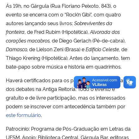
Às 19h, no Gárgula (Rua Floriano Peixoto, 843), o
evento se encerra com o “Rock’n Gibi”, com quatro
autores lançando seus livros:
Sobreviventes da
fronteira
, de Fred Rubim (Hipotética),
Alvorada dos
corações macabros,
de Diego Gerlach (Pé-de-cabra),
Damasco,
de Lielson Zeni (Brasa) e
Edifício Celeste,
de
Thiago Krening (Hipotética). Antes do lançamento, tem
bate-papo sobre música e história em quadrinhos.
Haverá certificados para os participantes da oficina e
dos debates na Antiga Reitoria. Todo o evento é
gratuito e de livre participação, mas os interessados
podem se inscrever com antecedência também por
este formulário
.
Patrocínio: Programa de Pós-Graduação em Letras da
UFSM. Apoio: Biblioteca Central, Gárgula Bar, editoras