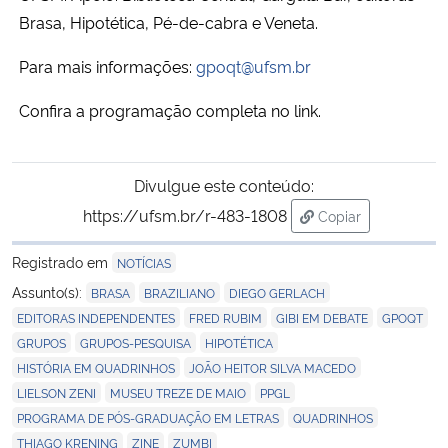
Brasa, Hipotética, Pé-de-cabra e Veneta.
Para mais informações:
gpoqt@ufsm.br
Confira a programação completa no
link.
Divulgue este conteúdo:
https://ufsm.br/r-483-1808
Copiar
para área de tran
Registrado em
NOTÍCIAS
,
,
,
Assunto(s):
BRASA
BRAZILIANO
DIEGO GERLACH
,
,
,
,
EDITORAS INDEPENDENTES
FRED RUBIM
GIBI EM DEBATE
GPOQT
,
,
,
GRUPOS
GRUPOS-PESQUISA
HIPOTÉTICA
,
,
HISTÓRIA EM QUADRINHOS
JOÃO HEITOR SILVA MACEDO
,
,
,
LIELSON ZENI
MUSEU TREZE DE MAIO
PPGL
,
,
PROGRAMA DE PÓS-GRADUAÇÃO EM LETRAS
QUADRINHOS
,
,
THIAGO KRENING
ZINE
ZUMBI