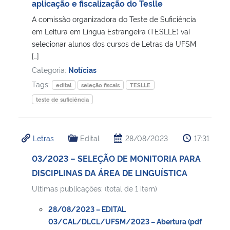
aplicação e fiscalização do Teslle
A comissão organizadora do Teste de Suficiência
Secretaria-Geral
em Leitura em Língua Estrangeira (TESLLE) vai
selecionar alunos dos cursos de Letras da UFSM
Secretaria de Governo
[…]
Categoria:
Notícias
Gabinete de Segurança Institucional
Tags:
edital
seleção fiscais
TESLLE
teste de suficiência
Advocacia-Geral da União
Banco Central do Brasil
Letras
Edital
28/08/2023
17:31
03/2023 – SELEÇÃO DE MONITORIA PARA
Planalto
DISCIPLINAS DA ÁREA DE LINGUÍSTICA
Ultimas publicações: (total de 1 item)
28/08/2023 – EDITAL
03/CAL/DLCL/UFSM/2023 – Abertura (pdf