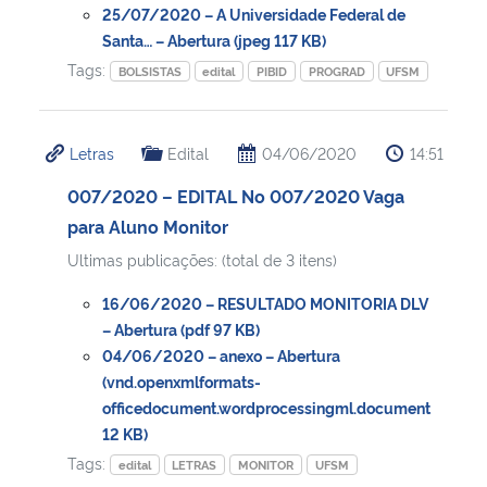
25/07/2020 – A Universidade Federal de
Santa… – Abertura (jpeg 117 KB)
Tags:
BOLSISTAS
edital
PIBID
PROGRAD
UFSM
Letras
Edital
04/06/2020
14:51
007/2020 – EDITAL No 007/2020 Vaga
para Aluno Monitor
Ultimas publicações: (total de 3 itens)
16/06/2020 – RESULTADO MONITORIA DLV
– Abertura (pdf 97 KB)
04/06/2020 – anexo – Abertura
(vnd.openxmlformats-
officedocument.wordprocessingml.document
12 KB)
Tags:
edital
LETRAS
MONITOR
UFSM