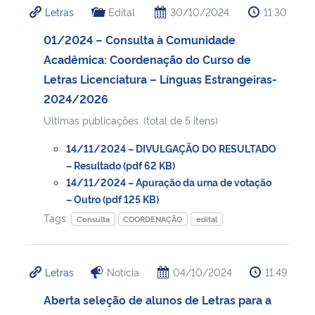
Letras
Edital
30/10/2024
11:30
Ministério da Cidadania
01/2024 – Consulta à Comunidade
Ministério da Saúde
Acadêmica: Coordenação do Curso de
Letras Licenciatura – Línguas Estrangeiras-
Ministério de Minas e Energia
2024/2026
Ultimas publicações: (total de 5 itens)
Ministério da Ciência, Tecnologia, Inovações e Comunicações
14/11/2024 – DIVULGAÇÃO DO RESULTADO
Ministério do Meio Ambiente
– Resultado (pdf 62 KB)
14/11/2024 – Apuração da urna de votação
– Outro (pdf 125 KB)
Ministério do Turismo
Tags:
Consulta
COORDENAÇÃO
edital
Ministério do Desenvolvimento Regional
Letras
Notícia
04/10/2024
11:49
Controladoria-Geral da União
Aberta seleção de alunos de Letras para a
Ministério da Mulher, da Família e dos Direitos Humanos