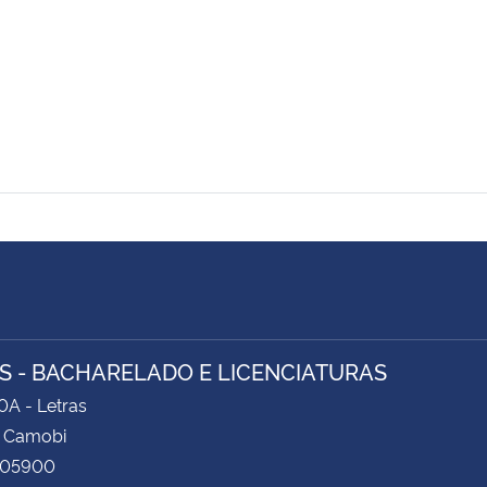
S - BACHARELADO E LICENCIATURAS
0A - Letras
 Camobi
105900