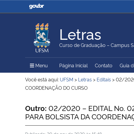
Casa Civil
Ministério da Justiça e
Segurança Pública
Letras
Ministério da Agricultura,
Ministério da Educação
Curso de Graduação – Campus S
Pecuária e Abastecimento
Menu Principal do Sítio
Menu
Página Inicial
Contato
Guia 
Ministério do Meio Ambiente
Ministério do Turismo
Você está aqui:
UFSM
>
Letras
>
Editais
>
02/202
COORDENAÇÃO DO CURSO
Secretaria de Governo
Gabinete de Segurança
Início do conteúdo
Outro:
02/2020 – EDITAL No.
Institucional
PARA BOLSISTA DA COORDENA
Publicado:
30 de nov de 2020 às 15:48