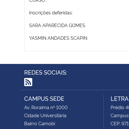
Inscrições deferidas:
SARA APARECIDA GOMES
YASMIN ANDADES SCAPIN
REDES SOCIAIS:
RSS
CAMPUS SEDE
LETRA
Av. Roraima nº 1000
Prédio 4
Cidade Universitária
Campus
Bairro Camobi
CEP: 97