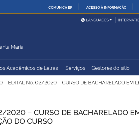
COMUNICA BR
ACESSO À INFORMAÇÃO
Ministério da Defesa
Ministério das Relações
Mini
IR
LANGUAGES
INTERNATI
Exteriores
PARA
O
Ministério da Cidadania
Ministério da Saúde
Mini
CONTEÚDO
anta Maria
dos Acadêmicos de Letras
Serviços
Gestores do sítio
Ministério do
Controladoria-Geral da
Mini
Desenvolvimento Regional
União
Famí
0 – EDITAL No. 02/2020 – CURSO DE BACHARELADO EM 
Hum
Advocacia-Geral da União
Banco Central do Brasil
Plan
 02/2020 – CURSO DE BACHARELADO 
ÇÃO DO CURSO