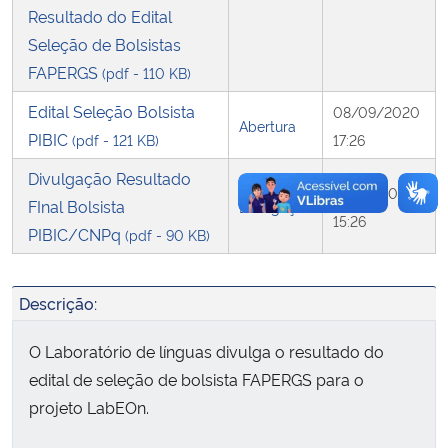
Resultado do Edital
Seleção de Bolsistas
Secretaria-Geral
FAPERGS
(pdf - 110 KB)
Secretaria de Governo
Edital Seleção Bolsista
08/09/2020
Abertura
PIBIC
(pdf - 121 KB)
17:26
Gabinete de Segurança Institucional
Divulgação Resultado
15/09/2020
FInal Bolsista
Advocacia-Geral da União
Divulgação
15:26
PIBIC/CNPq
(pdf - 90 KB)
Banco Central do Brasil
Descrição:
Planalto
O Laboratório de línguas divulga o resultado do
edital de seleção de bolsista FAPERGS para o
projeto LabEOn.