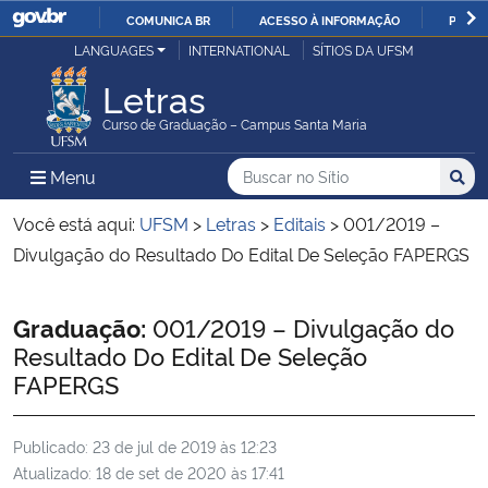
COMUNICA BR
ACESSO À INFORMAÇÃO
PARTI
Casa Civil
LANGUAGES
INTERNATIONAL
SÍTIOS DA UFSM
IR
PARA
Letras
Ministério da Justiça e Segurança Pública
O
Curso de Graduação – Campus Santa Maria
CONTEÚDO
Ministério da Defesa
Buscar no no Sítio
Busca
Busca:
Menu Principal do Sítio
Menu
Busc
Ministério das Relações Exteriores
Você está aqui:
UFSM
>
Letras
>
Editais
>
001/2019 –
Divulgação do Resultado Do Edital De Seleção FAPERGS
Ministério da Economia
Início do conteúdo
Graduação:
001/2019 – Divulgação do
Ministério da Infraestrutura
Resultado Do Edital De Seleção
FAPERGS
Ministério da Agricultura, Pecuária e Abastecimento
Publicado:
23 de jul de 2019 às 12:23
Ministério da Educação
Atualizado:
18 de set de 2020 às 17:41