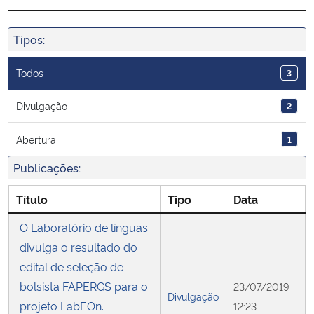
Ministério da Cidadania
Tipos:
Ministério da Saúde
Todos
3
Ministério de Minas e Energia
Divulgação
2
Ministério da Ciência, Tecnologia, Inovações e Comunicações
Abertura
1
Ministério do Meio Ambiente
Publicações:
Título
Tipo
Data
Ministério do Turismo
O Laboratório de línguas
Ministério do Desenvolvimento Regional
divulga o resultado do
edital de seleção de
Controladoria-Geral da União
bolsista FAPERGS para o
23/07/2019
Divulgação
projeto LabEOn.
12:23
Ministério da Mulher, da Família e dos Direitos Humanos