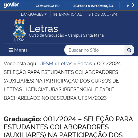
COMUNICA BR
ACESSO À INFORMAÇÃO
PARTI
Casa Civil
LANGUAGES
INTERNATIONAL
SÍTIOS DA UFSM
IR
PARA
Letras
Ministério da Justiça e Segurança Pública
O
Curso de Graduação – Campus Santa Maria
CONTEÚDO
Ministério da Defesa
Buscar no no Sítio
Busca
Busca:
Menu Principal do Sítio
Menu
Busc
Ministério das Relações Exteriores
Você está aqui:
UFSM
>
Letras
>
Editais
>
001/2024 –
SELEÇÃO PARA ESTUDANTES COLABORADORES
Ministério da Economia
(AUXILIARES) NA PARTICIPAÇÃO DOS CURSOS DE
LETRAS LICENCIATURAS (PRESENCIAL E EaD) E
Ministério da Infraestrutura
BACHARELADO NO DESCUBRA UFSM/2023
Ministério da Agricultura, Pecuária e Abastecimento
Início do conteúdo
Graduação:
001/2024 – SELEÇÃO PARA
ESTUDANTES COLABORADORES
Ministério da Educação
(AUXILIARES) NA PARTICIPAÇÃO DOS