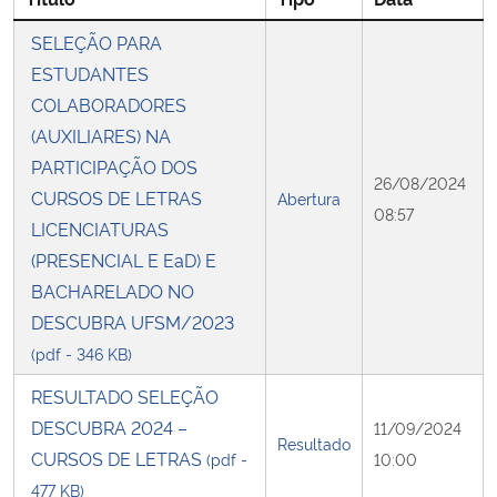
SELEÇÃO PARA
Secretaria-Geral
ESTUDANTES
COLABORADORES
Secretaria de Governo
(AUXILIARES) NA
PARTICIPAÇÃO DOS
Gabinete de Segurança Institucional
26/08/2024
CURSOS DE LETRAS
Abertura
08:57
LICENCIATURAS
Advocacia-Geral da União
(PRESENCIAL E EaD) E
Banco Central do Brasil
BACHARELADO NO
DESCUBRA UFSM/2023
Planalto
(pdf - 346 KB)
RESULTADO SELEÇÃO
DESCUBRA 2024 –
11/09/2024
Resultado
CURSOS DE LETRAS
(pdf -
10:00
477 KB)