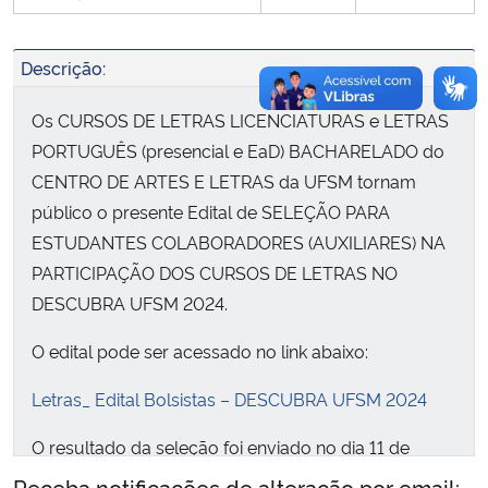
Descrição:
Os CURSOS DE LETRAS LICENCIATURAS e LETRAS
PORTUGUÊS (presencial e EaD) BACHARELADO do
CENTRO DE ARTES E LETRAS da UFSM tornam
público o presente Edital de SELEÇÃO PARA
ESTUDANTES COLABORADORES (AUXILIARES) NA
PARTICIPAÇÃO DOS CURSOS DE LETRAS NO
DESCUBRA UFSM 2024.
O edital pode ser acessado no link abaixo:
Letras_ Edital Bolsistas – DESCUBRA UFSM 2024
O resultado da seleção foi enviado no dia 11 de
setembro diretamente para o endereço de e-mail de
Receba notificações de alteração por email: