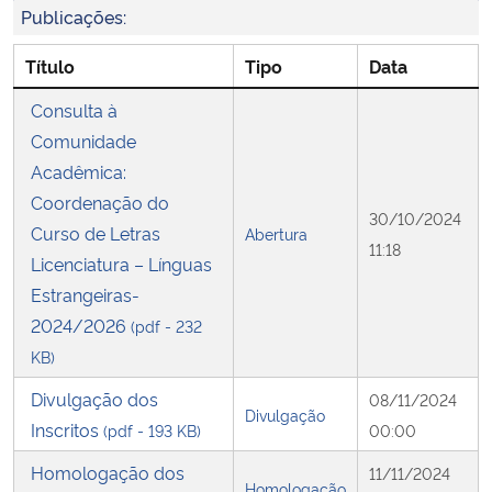
Publicações:
Secretaria-Geral
Título
Tipo
Data
Consulta à
Secretaria de Governo
Comunidade
Gabinete de Segurança Institucional
Acadêmica:
Coordenação do
30/10/2024
Advocacia-Geral da União
Curso de Letras
Abertura
11:18
Licenciatura – Línguas
Banco Central do Brasil
Estrangeiras-
2024/2026
(pdf - 232
Planalto
KB)
Divulgação dos
08/11/2024
Divulgação
Inscritos
(pdf - 193 KB)
00:00
Homologação dos
11/11/2024
Homologação