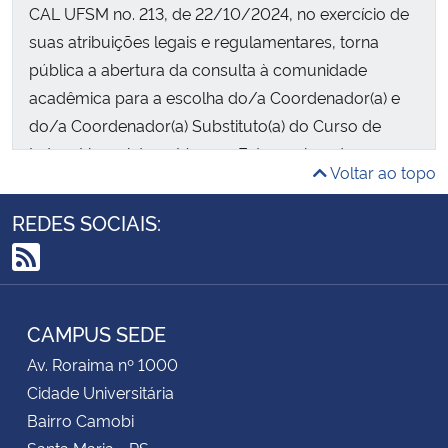
CAL UFSM no. 213, de 22/10/2024, no exercício de
suas atribuições legais e regulamentares, torna
pública a abertura da consulta à comunidade
acadêmica para a escolha do/a Coordenador(a) e
do/a Coordenador(a) Substituto(a) do Curso de
Letras Licenciatura-Línguas Estrangeiras do
Voltar ao topo
Centro de Artes e Letras da Universidade Federal de
Santa Maria. O período de vigência da coordenação
REDES SOCIAIS:
eleita corresponderá aos períodos 2024/2026.
RSS
CAMPUS SEDE
Av. Roraima nº 1000
Cidade Universitária
Bairro Camobi
Santa Maria - RS