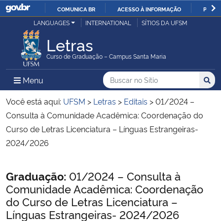
COMUNICA BR
ACESSO À INFORMAÇÃO
PARTI
Casa Civil
LANGUAGES
INTERNATIONAL
SÍTIOS DA UFSM
IR
PARA
Letras
Ministério da Justiça e Segurança Pública
O
Curso de Graduação – Campus Santa Maria
CONTEÚDO
Ministério da Defesa
Buscar no no Sítio
Busca
Busca:
Menu Principal do Sítio
Menu
Busc
Ministério das Relações Exteriores
Você está aqui:
UFSM
>
Letras
>
Editais
>
01/2024 –
Consulta à Comunidade Acadêmica: Coordenação do
Ministério da Economia
Curso de Letras Licenciatura – Línguas Estrangeiras-
2024/2026
Ministério da Infraestrutura
Início do conteúdo
Graduação:
01/2024 – Consulta à
Ministério da Agricultura, Pecuária e Abastecimento
Comunidade Acadêmica: Coordenação
do Curso de Letras Licenciatura –
Ministério da Educação
Línguas Estrangeiras- 2024/2026