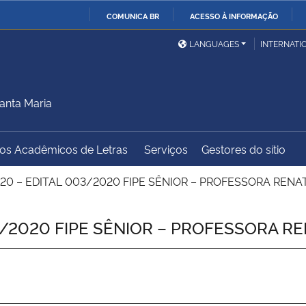
COMUNICA BR
ACESSO À INFORMAÇÃO
Ministério da Defesa
Ministério das Relações
Mini
IR
LANGUAGES
INTERNATI
Exteriores
PARA
O
Ministério da Cidadania
Ministério da Saúde
Mini
CONTEÚDO
anta Maria
dos Acadêmicos de Letras
Serviços
Gestores do sítio
Ministério do
Controladoria-Geral da
Mini
Desenvolvimento Regional
União
Famí
20 – EDITAL 003/2020 FIPE SÊNIOR – PROFESSORA RENA
Hum
/2020 FIPE SÊNIOR – PROFESSORA R
Advocacia-Geral da União
Banco Central do Brasil
Plan