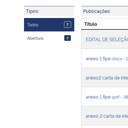
Tipos:
Publicações:
Título
Todos
7
Abertura
7
EDITAL DE SELEÇÃ
anexo 1 fipe
(docx - 
anexo2 carta de in
anexo 1 fipe
(pdf - 3
anexo 2 carta de in