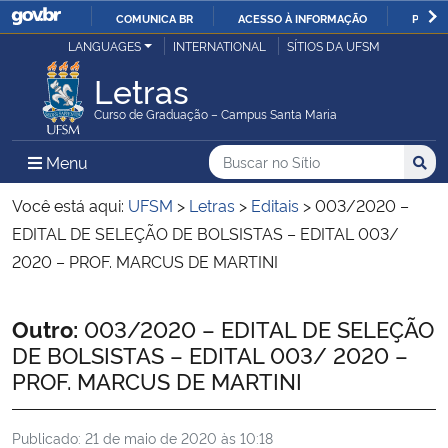
COMUNICA BR
ACESSO À INFORMAÇÃO
PARTI
Casa Civil
LANGUAGES
INTERNATIONAL
SÍTIOS DA UFSM
IR
PARA
Letras
Ministério da Justiça e Segurança Pública
O
Curso de Graduação – Campus Santa Maria
CONTEÚDO
Ministério da Defesa
Buscar no no Sítio
Busca
Busca:
Menu Principal do Sítio
Menu
Busc
Ministério das Relações Exteriores
Você está aqui:
UFSM
>
Letras
>
Editais
>
003/2020 –
EDITAL DE SELEÇÃO DE BOLSISTAS – EDITAL 003/
Ministério da Economia
2020 – PROF. MARCUS DE MARTINI
Ministério da Infraestrutura
Início do conteúdo
Outro:
003/2020 – EDITAL DE SELEÇÃO
DE BOLSISTAS – EDITAL 003/ 2020 –
Ministério da Agricultura, Pecuária e Abastecimento
PROF. MARCUS DE MARTINI
Ministério da Educação
Publicado:
21 de maio de 2020 às 10:18