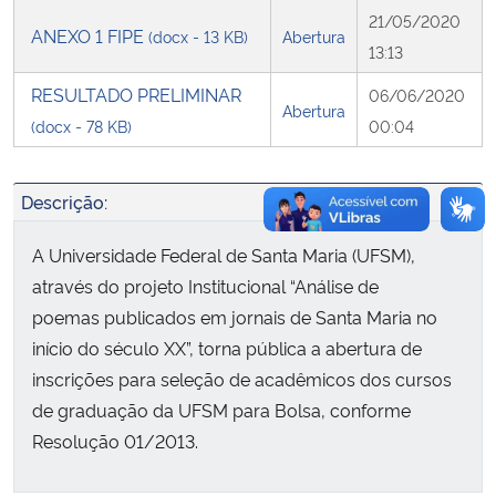
21/05/2020
ANEXO 1 FIPE
(docx - 13 KB)
Abertura
Secretaria-Geral
13:13
RESULTADO PRELIMINAR
06/06/2020
Secretaria de Governo
Abertura
(docx - 78 KB)
00:04
Gabinete de Segurança Institucional
Descrição:
Advocacia-Geral da União
A Universidade Federal de Santa Maria (UFSM),
através do projeto Institucional “Análise de
Banco Central do Brasil
poemas publicados em jornais de Santa Maria no
Planalto
início do século XX”, torna pública a abertura de
inscrições para seleção de acadêmicos dos cursos
de graduação da UFSM para Bolsa, conforme
Resolução 01/2013.