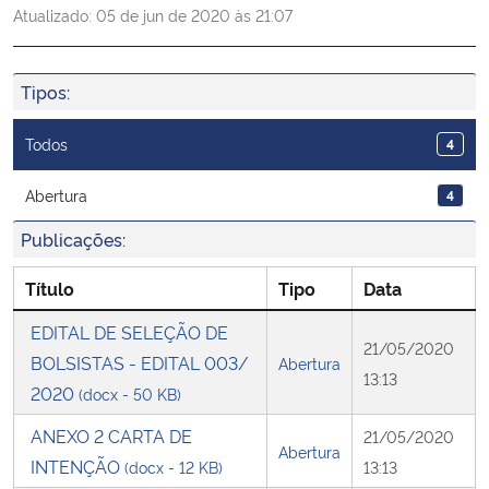
Atualizado:
05 de jun de 2020 às 21:07
Ministério da Cidadania
Ministério da Saúde
Tipos:
Ministério de Minas e Energia
Todos
4
Ministério da Ciência, Tecnologia, Inovações e Comunicações
Abertura
4
Publicações:
Ministério do Meio Ambiente
Título
Tipo
Data
Ministério do Turismo
EDITAL DE SELEÇÃO DE
21/05/2020
BOLSISTAS - EDITAL 003/
Abertura
Ministério do Desenvolvimento Regional
13:13
2020
(docx - 50 KB)
Controladoria-Geral da União
ANEXO 2 CARTA DE
21/05/2020
Abertura
INTENÇÃO
(docx - 12 KB)
13:13
Ministério da Mulher, da Família e dos Direitos Humanos