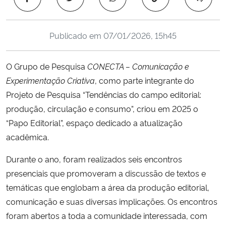
Ministério da Cidadania
Publicado em
07/01/2026, 15h45
Ministério da Saúde
Ministério de Minas e Energia
O Grupo de Pesquisa
CONECTA – Comunicação e
Experimentação Criativa
, como parte integrante do
Ministério da Ciência, Tecnologia, Inovações e Comunicações
Projeto de Pesquisa “Tendências do campo editorial:
produção, circulação e consumo”, criou em 2025 o
Ministério do Meio Ambiente
“Papo Editorial”, espaço dedicado a atualização
acadêmica.
Ministério do Turismo
Durante o ano, foram realizados seis encontros
Ministério do Desenvolvimento Regional
presenciais que promoveram a discussão de textos e
temáticas que englobam a área da produção editorial,
Controladoria-Geral da União
comunicação e suas diversas implicações. Os encontros
foram abertos a toda a comunidade interessada, com
Ministério da Mulher, da Família e dos Direitos Humanos