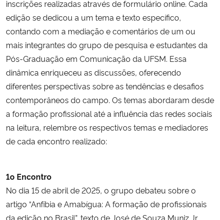
inscrições realizadas através de formulário online. Cada
edição se dedicou a um tema e texto específico,
Secretaria-Geral
contando com a mediação e comentários de um ou
mais integrantes do grupo de pesquisa e estudantes da
Secretaria de Governo
Pós-Graduação em Comunicação da UFSM. Essa
dinâmica enriqueceu as discussões, oferecendo
Gabinete de Segurança Institucional
diferentes perspectivas sobre as tendências e desafios
contemporâneos do campo. Os temas abordaram desde
Advocacia-Geral da União
a formação profissional até a influência das redes sociais
na leitura, relembre os respectivos temas e mediadores
Banco Central do Brasil
de cada encontro realizado:
Planalto
1o Encontro
No dia 15 de abril de 2025, o grupo debateu sobre o
artigo “Anfíbia e Amabígua: A formação de profissionais
da edição no Brasil”, texto de José de Souza Muniz Jr.,