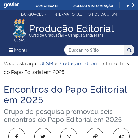
COMUNICA BR
ACESSO À INFORMAÇÃO
PARTI
Casa Civil
LANGUAGES
INTERNATIONAL
SÍTIOS DA UFSM
IR
PARA
Produção Editorial
Ministério da Justiça e Segurança Pública
O
Curso de Graduação – Campus Santa Maria
CONTEÚDO
Ministério da Defesa
Buscar no no Sítio
Busca
Busca:
Menu Principal do Sítio
Menu
Busc
Ministério das Relações Exteriores
Você está aqui:
UFSM
>
Produção Editorial
>
Encontros
do Papo Editorial em 2025
Ministério da Economia
Encontros do Papo Editorial
Início do conteúdo
Ministério da Infraestrutura
em 2025
Grupo de pesquisa promoveu seis
Ministério da Agricultura, Pecuária e Abastecimento
encontros do Papo Editorial em 2025
Ministério da Educação
Copiar para área 