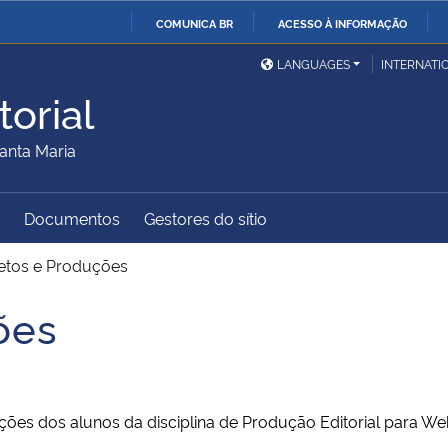
COMUNICA BR
ACESSO À INFORMAÇÃO
Ministério da Defesa
Ministério das Relações
Mini
IR
LANGUAGES
INTERNATI
Exteriores
PARA
orial
O
Ministério da Cidadania
Ministério da Saúde
Mini
CONTEÚDO
anta Maria
Documentos
Gestores do sítio
Ministério do
Controladoria-Geral da
Mini
Desenvolvimento Regional
União
Famí
etos e Produções
Hum
ões
Advocacia-Geral da União
Banco Central do Brasil
Plan
ões dos alunos da disciplina de Produção Editorial para W