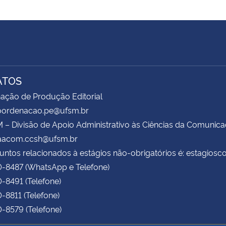
ATOS
ação de Produção Editorial
coordenacao.pe@ufsm.br
– Divisão de Apoio Administrativo às Ciências da Comunic
daacom.ccsh@ufsm.br
untos relacionados à estágios não-obrigatórios é: estagio
0-8487 (WhatsApp e Telefone)
0-8491 (Telefone)
0-8811 (Telefone)
0-8579 (Telefone)