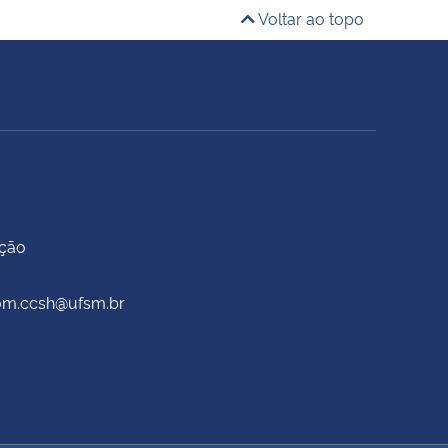
Voltar ao topo
ação
scom.ccsh@ufsm.br