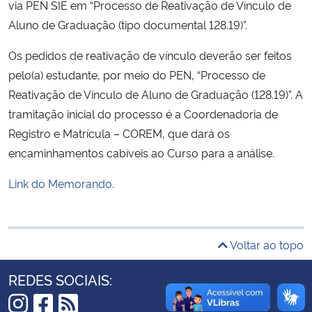
via PEN SIE em “Processo de Reativação de Vínculo de
Ministério da Cidadania
Aluno de Graduação (tipo documental 128.19)”.
Ministério da Saúde
Os pedidos de reativação de vínculo deverão ser feitos
pelo(a) estudante, por meio do PEN, “Processo de
Ministério de Minas e Energia
Reativação de Vínculo de Aluno de Graduação (128.19)”. A
tramitação inicial do processo é a Coordenadoria de
Ministério da Ciência, Tecnologia, Inovações e Comunicações
Registro e Matrícula – COREM, que dará os
encaminhamentos cabíveis ao Curso para a análise.
Ministério do Meio Ambiente
Link do Memorando.
Ministério do Turismo
Ministério do Desenvolvimento Regional
Voltar ao topo
Controladoria-Geral da União
REDES SOCIAIS:
Ministério da Mulher, da Família e dos Direitos Humanos