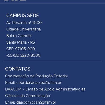
Instagram
Facebook
RSS
Secretaria-Geral
CAMPUS SEDE
Av. Roraima nº 1000
Secretaria de Governo
Cidade Universitária
Bairro Camobi
Gabinete de Segurança Institucional
Santa Maria - RS
CEP: 97105-900
Advocacia-Geral da União
+55 (55) 3220-8000
Banco Central do Brasil
CONTATOS
Planalto
Coordenação de Produção Editorial
Email: coordenacao.pe@ufsm.br
DAACOM – Divisão de Apoio Administrativo às
Ciências da Comunicação
Email: daacom.ccsh@ufsm.br