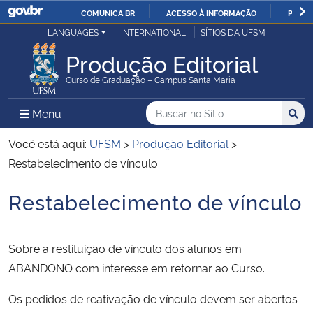
COMUNICA BR
ACESSO À INFORMAÇÃO
PARTI
Casa Civil
LANGUAGES
INTERNATIONAL
SÍTIOS DA UFSM
IR
PARA
Produção Editorial
Ministério da Justiça e Segurança Pública
O
Curso de Graduação – Campus Santa Maria
CONTEÚDO
Ministério da Defesa
Buscar no no Sítio
Busca
Busca:
Menu Principal do Sítio
Menu
Busc
Ministério das Relações Exteriores
Você está aqui:
UFSM
>
Produção Editorial
>
Restabelecimento de vínculo
Ministério da Economia
Restabelecimento de vínculo
Início do conteúdo
Ministério da Infraestrutura
Sobre a restituição de vínculo dos alunos em
Ministério da Agricultura, Pecuária e Abastecimento
ABANDONO com interesse em retornar ao Curso.
Ministério da Educação
Os pedidos de reativação de vínculo devem ser abertos