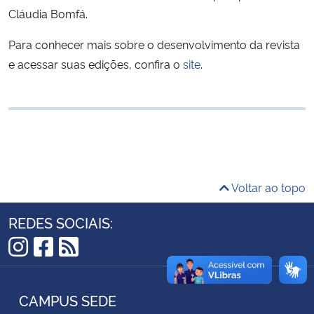
Cláudia Bomfá.
Ministério da Cidadania
Para conhecer mais sobre o desenvolvimento da revista
Ministério da Saúde
e acessar suas edições, confira o
site
.
Ministério de Minas e Energia
Ministério da Ciência, Tecnologia, Inovações e Comunicações
Ministério do Meio Ambiente
Voltar ao topo
Ministério do Turismo
REDES SOCIAIS:
Ministério do Desenvolvimento Regional
Instagram
Facebook
RSS
Controladoria-Geral da União
CAMPUS SEDE
Ministério da Mulher, da Família e dos Direitos Humanos