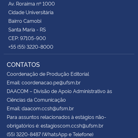
Av. Roraima nº 1000
Cidade Universitária
Secretaria-Geral
Bairro Camobi
Santa Maria - RS
Secretaria de Governo
CEP: 97105-900
+55 (55) 3220-8000
Gabinete de Segurança Institucional
CONTATOS
Advocacia-Geral da União
Coordenação de Produção Editorial
Banco Central do Brasil
Email: coordenacao.pe@ufsm.br
DAACOM – Divisão de Apoio Administrativo às
Planalto
Ciências da Comunicação
Email: daacom.ccsh@ufsm.br
Para assuntos relacionados à estágios não-
obrigatórios é: estagioscom.ccsh@ufsm.br
(55) 3220-8487 (WhatsApp e Telefone)