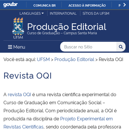
COMUNICA BR
ACESSO À INFORMAÇÃO
PARTI
Casa Civil
LANGUAGES
INTERNATIONAL
SÍTIOS DA UFSM
IR
PARA
Produção Editorial
Ministério da Justiça e Segurança Pública
O
Curso de Graduação – Campus Santa Maria
CONTEÚDO
Ministério da Defesa
Buscar no no Sítio
Busca
Busca:
Menu Principal do Sítio
Menu
Busc
Ministério das Relações Exteriores
Você está aqui:
UFSM
>
Produção Editorial
>
Revista OQI
Revista OQI
Ministério da Economia
Início do conteúdo
Ministério da Infraestrutura
A
revista OQI
é uma revista científica experimental do
Curso de Graduação em Comunicação Social –
Ministério da Agricultura, Pecuária e Abastecimento
Produção Editorial. Com periodicidade anual, a OQI é
produzida na disciplina de
Projeto Experimental em
Ministério da Educação
Revistas Científicas
, sendo coordenada pela professora