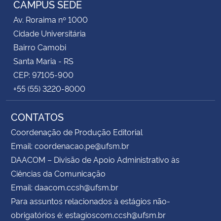
CAMPUS SEDE
Av. Roraima nº 1000
Secretaria-Geral
Cidade Universitária
Bairro Camobi
Secretaria de Governo
Santa Maria - RS
CEP: 97105-900
Gabinete de Segurança Institucional
+55 (55) 3220-8000
Advocacia-Geral da União
CONTATOS
Banco Central do Brasil
Coordenação de Produção Editorial
Email: coordenacao.pe@ufsm.br
Planalto
DAACOM – Divisão de Apoio Administrativo às
Ciências da Comunicação
Email: daacom.ccsh@ufsm.br
Para assuntos relacionados à estágios não-
obrigatórios é: estagioscom.ccsh@ufsm.br