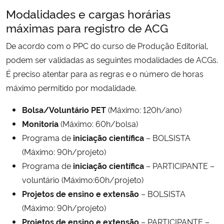
Modalidades e cargas horárias
Secretaria-Geral
máximas para registro de ACG
De acordo com o PPC do curso de Produção Editorial,
Secretaria de Governo
podem ser validadas as seguintes modalidades de ACGs.
É preciso atentar para as regras e o número de horas
Gabinete de Segurança Institucional
máximo permitido por modalidade.
Advocacia-Geral da União
Bolsa/Voluntário PET
(Máximo: 120h/ano)
Monitoria
(Máximo: 60h/bolsa)
Banco Central do Brasil
Programa de
iniciação científica
– BOLSISTA
(Máximo: 90h/projeto)
Planalto
Programa de
iniciação científica
– PARTICIPANTE –
voluntário (Máximo:60h/projeto)
Projetos de ensino e extensão
– BOLSISTA
(Máximo: 90h/projeto)
Projetos de ensino e extensão
– PARTICIPANTE –