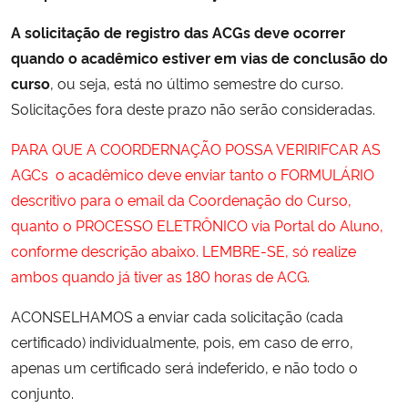
Ministério da Cidadania
A solicitação de registro das ACGs deve ocorrer
quando o acadêmico estiver em vias de conclusão do
Ministério da Saúde
curso
, ou seja, está no último semestre do curso.
Solicitações fora deste prazo não serão consideradas.
Ministério de Minas e Energia
PARA QUE A COORDERNAÇÃO POSSA VERIRIFCAR AS
Ministério da Ciência, Tecnologia, Inovações e Comunicações
AGCs o acadêmico deve enviar tanto o FORMULÁRIO
descritivo para o email da Coordenação do Curso,
Ministério do Meio Ambiente
quanto o PROCESSO ELETRÔNICO via Portal do Aluno,
conforme descrição abaixo. LEMBRE-SE, só realize
Ministério do Turismo
ambos quando já tiver as 180 horas de ACG.
Ministério do Desenvolvimento Regional
ACONSELHAMOS a enviar cada solicitação (cada
certificado) individualmente, pois, em caso de erro,
Controladoria-Geral da União
apenas um certificado será indeferido, e não todo o
conjunto.
Ministério da Mulher, da Família e dos Direitos Humanos