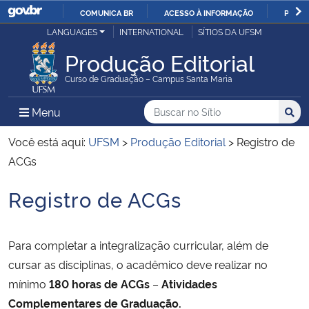
COMUNICA BR
ACESSO À INFORMAÇÃO
PARTI
Casa Civil
LANGUAGES
INTERNATIONAL
SÍTIOS DA UFSM
IR
PARA
Produção Editorial
Ministério da Justiça e Segurança Pública
O
Curso de Graduação – Campus Santa Maria
CONTEÚDO
Ministério da Defesa
Buscar no no Sítio
Busca
Busca:
Menu Principal do Sítio
Menu
Busc
Ministério das Relações Exteriores
Você está aqui:
UFSM
>
Produção Editorial
>
Registro de
ACGs
Ministério da Economia
Registro de ACGs
Início do conteúdo
Ministério da Infraestrutura
Para completar a integralização curricular, além de
Ministério da Agricultura, Pecuária e Abastecimento
cursar as disciplinas, o acadêmico deve realizar no
mínimo
180 horas de ACGs
–
Atividades
Ministério da Educação
Complementares de Graduação.