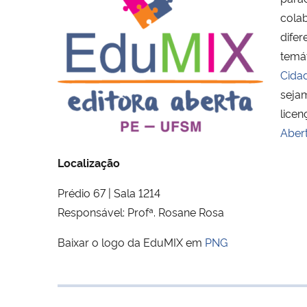
colab
difer
temát
Cida
sejam
licen
Aber
Localização
Prédio 67 | Sala 1214
Responsável: Profª. Rosane Rosa
Baixar o logo da EduMIX em
PNG