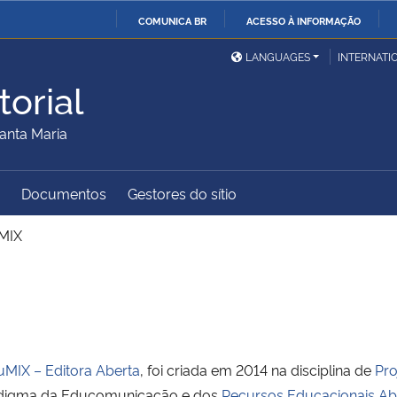
COMUNICA BR
ACESSO À INFORMAÇÃO
Ministério da Defesa
Ministério das Relações
Mini
IR
LANGUAGES
INTERNATI
Exteriores
PARA
orial
O
Ministério da Cidadania
Ministério da Saúde
Mini
CONTEÚDO
anta Maria
Documentos
Gestores do sítio
Ministério do
Controladoria-Geral da
Mini
Desenvolvimento Regional
União
Famí
MIX
Hum
Advocacia-Geral da União
Banco Central do Brasil
Plan
MIX – Editora Aberta
, foi criada em 2014 na disciplina de
Pro
digma da Educomunicação e dos
Recursos Educacionais Ab