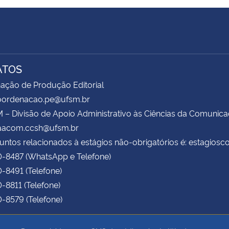
ATOS
ação de Produção Editorial
coordenacao.pe@ufsm.br
– Divisão de Apoio Administrativo às Ciências da Comunic
daacom.ccsh@ufsm.br
untos relacionados à estágios não-obrigatórios é: estagio
0-8487 (WhatsApp e Telefone)
0-8491 (Telefone)
0-8811 (Telefone)
0-8579 (Telefone)