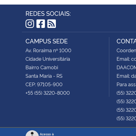
REDES SOCIAIS:
Instagram
Facebook
RSS
CAMPUS SEDE
CONT
Av. Roraima nº 1000
Coorden
Cidade Universitária
Email: 
Bairro Camobi
DAACOM 
Santa Maria - RS
Email: 
CEP: 97105-900
Para ass
+55 (55) 3220-8000
(55) 322
(55) 322
(55) 322
(55) 322
Acesso à