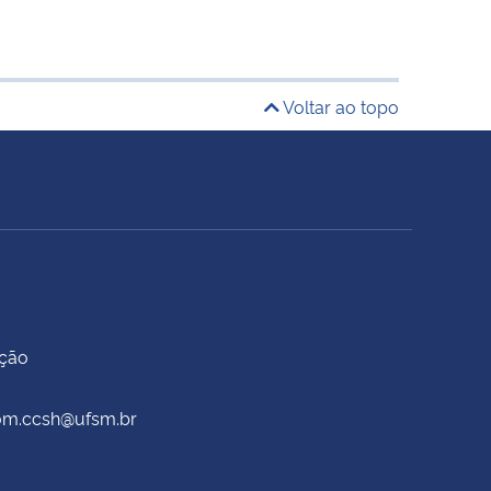
Voltar ao topo
ação
scom.ccsh@ufsm.br