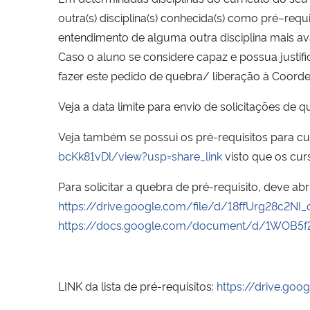
outra(s) disciplina(s) conhecida(s) como pré–requ
entendimento de alguma outra disciplina mais av
Caso o aluno se considere capaz e possua justifi
fazer este pedido de quebra/ liberação à Coord
Veja a data limite para envio de solicitações d
Veja também se possui os pré-requisitos para cur
bcKk81vDl/view?usp=share_link
visto que os cu
Para solicitar a quebra de pré-requisito, deve ab
https://drive.google.com/file/d/18ffUrg28c2N
https://docs.google.com/document/d/1WOB5f
LINK da lista de pré-requisitos:
https://drive.g