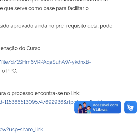
te que serve como base para facilitar o
r sido aprovado ainda no pré–requisito dela, pode
rdenação do Curso.
om/file/d/1SHm6VRPAqaSuhAW-ykdnxB-
 o PPC.
ra o processo encontra-se no link:
=115366513095747692936&rtpof=true&sd=true
ew?usp=share_link