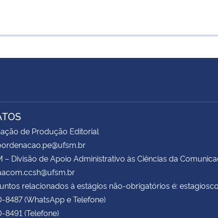
ATOS
ação de Produção Editorial
coordenacao.pe@ufsm.br
– Divisão de Apoio Administrativo às Ciências da Comunic
daacom.ccsh@ufsm.br
untos relacionados à estágios não-obrigatórios é: estagio
0-8487 (WhatsApp e Telefone)
0-8491 (Telefone)