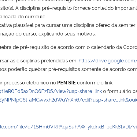
isito(s). A disciplina pré–requisito fornece conteúdo importan
ançada do currículo.
cativa plausível para cursar uma disciplina oferecida sem te
enação do curso, explicando seus motivos.
e quebra de pré-requisito de acordo com o calendário da Coo
sar as disciplinas pretendidas em:
https://drive.google.c
rsos poderão quebrar pré-requisitos somente de acordo com
rir processo eletrônico no
PEN SIE
conforme o link:
I_qt1eR0Ed5axDnQ6EzD5/view?usp=share_link
o formulário pa
2yNPNfpC6l-aMGwvxh2dWuYnXn6/edit?usp=share_link&ouid
oogle.com/file/d/1SHm6VRPAqaSuhAW-ykdnxB-bcKk81vDl/vi