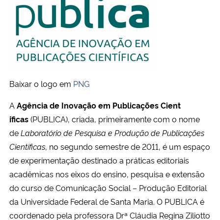
Ministério da Cidadania
Ministério da Saúde
Ministério de Minas e Energia
Baixar o logo em
PNG
Ministério da Ciência, Tecnologia, Inovações e Comunicações
A
Agência de Inovação em Publicações Cient
Ministério do Meio Ambiente
´íficas
(PUBLICA), criada, primeiramente com o nome
de
Laboratório de Pesquisa e Produção de Publicações
Ministério do Turismo
Científicas
,
no segundo semestre de 2011, é um espaço
de experimentação destinado a práticas editoriais
Ministério do Desenvolvimento Regional
acadêmicas nos eixos do ensino, pesquisa e extensão
do curso de Comunicação Social – Produção Editorial
Controladoria-Geral da União
da Universidade Federal de Santa Maria. O PUBLICA é
coordenado pela professora Drª Cláudia Regina Ziliotto
Ministério da Mulher, da Família e dos Direitos Humanos