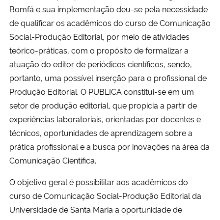
Bomfá e sua implementação deu-se pela necessidade
de qualificar os acadêmicos do curso de Comunicação
Secretaria-Geral
Social-Produção Editorial, por meio de atividades
Secretaria de Governo
teórico-práticas, com o propósito de formalizar a
atuação do editor de periódicos científicos, sendo,
Gabinete de Segurança Institucional
portanto, uma possível inserção para o profissional de
Produção Editorial. O PUBLICA constitui-se em um
Advocacia-Geral da União
setor de produção editorial, que propicia a partir de
experiências laboratoriais, orientadas por docentes e
Banco Central do Brasil
técnicos, oportunidades de aprendizagem sobre a
prática profissional
e a busca por inovações
na área da
Planalto
Comunicação Científica.
O objetivo geral é possibilitar aos acadêmicos do
curso de Comunicação Social-Produção Editorial da
Universidade de Santa Maria a oportunidade de